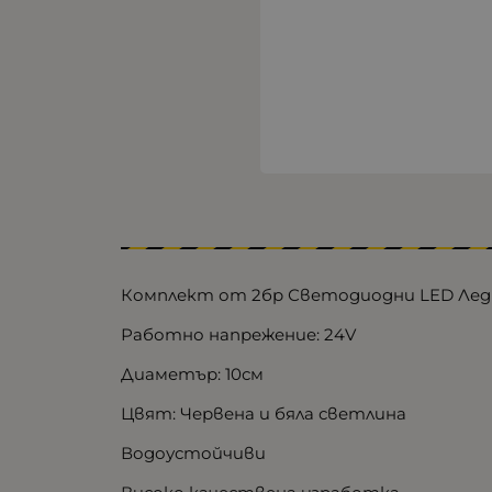
Комплект от 2бр Светодиодни LED Лед 
Работно напрежение: 24V
Диаметър: 10см
Цвят: Червена и бяла светлина
Водоустойчиви