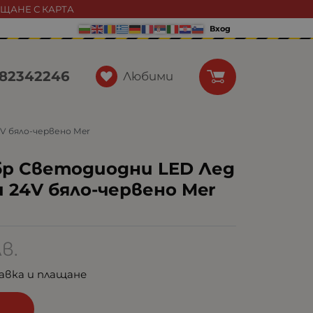
АЩАНЕ С КАРТА
Вход
82342246
Любими
V бяло-червено Mer
р Светодиодни LED Лед
 24V бяло-червено Mer
лв.
авка и плащане
и