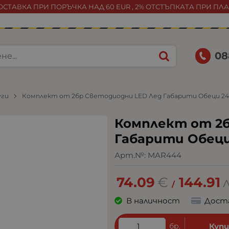
СТАВКА ПРИ ПОРЪЧКА НАД 60 EUR , 2% ОТСТЪПКАТА ПРИ ПЛ
08
уги
Комплект от 2бр Светодиодни LED Лед Габарити Обеци 24
Комплект от 2б
Габарити Обеци
Арт.№:
MAR444
74.09
€
144.91
/
В наличност
Дост
бр.
Куп