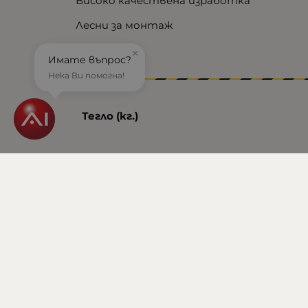
Високо качествена изработка
Лесни за монтаж
×
Имате въпрос?
Нека Ви помогна!
Тегло (кг.)