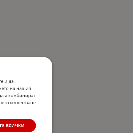
е и да
нето на нашия
 да я комбинират
ашето използване
ТЕ ВСИЧКИ