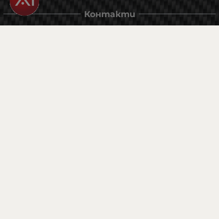
Контакти
Магазин и склад : 0882342246
Адрес:
6000 гр. Стара Загора
ул. Калояновско шосе 1
Методи на плащане
Следвайте ни
© 2026
flexzon.com
- Всички права запазени.
Изработка на онлайн магазин
Valival Commerce