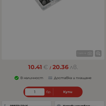
1 от 4
10.41
€
20.36
лв.
/
В наличност
Доставка и плащане
бр.
Купи
0882342246
Направи запитване