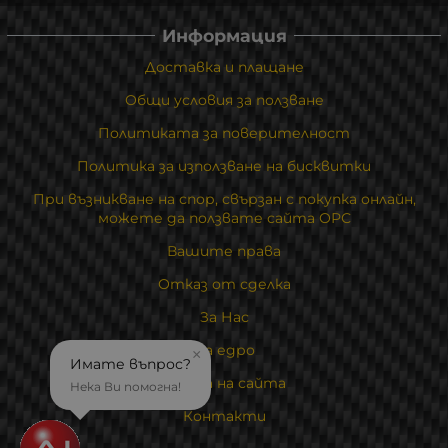
Информация
Доставка и плащане
Общи условия за ползване
Политиката за поверителност
Политика за използване на бисквитки
При възникване на спор, свързан с покупка онлайн,
можете да ползвате сайта ОРС
Вашите права
Отказ от сделка
За Нас
На едро
×
Имате въпрос?
Карта на сайта
Нека Ви помогна!
Контакти