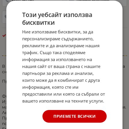
Този уебсайт използва
Добави в любими
бисквитки
Ние използваме бисквитки, за да
Екстериор - Разни
персонализираме съдържанието,
рекламите и да анализираме нашия
трафик. Също така споделяме
Информация
информация за използването на
нашия сайт от ваша страна с нашите
В кутията са включен 408 бр. щипки от показаните на
снимката модели.
партньори за реклама и анализи,
които може да я комбинират с друга
Приложение : Nissan Нисан
информация, която сте им
предоставили или която са събрали от
Фина изработка.
вашето използване на техните услуги.
Изработен от висококачествен пластмасов
материал, издръжлив, устойчив на износване и корозия.
Лесен монтаж.
ПРИЕМЕТЕ ВСИЧКИ
Приложение: врати, броня, лайсни,
подкалници, панели, табло, кори на вратите и др.
Бързо и лесно премахване.