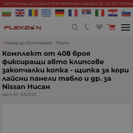
БЕЗПЛАТНА ДОСТАВКА ПРИ ПОРЪЧКА НАД 60 EUR , 2% ОТСТЪПК
Назад до Екстериор - Разни
Комплект от 408 броя
фиксиращи авто клипсове
закопчалки копка - щипка за кори
лайсни панели табло и др. за
Nissan Нисан
Арт.№:
RAZ230