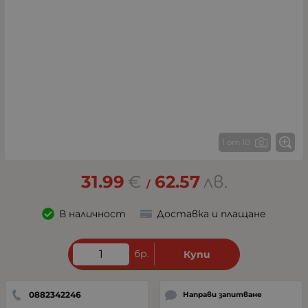
1 от 10
31.99
€
62.57
лв.
/
В наличност
Доставка и плащане
бр.
Купи
0882342246
Направи запитване