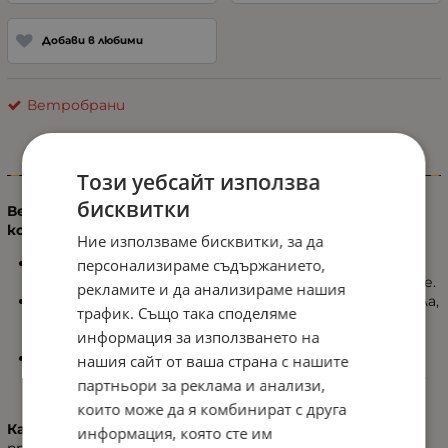
Добави в любими
Ветробрани
Информация
Този уебсайт използва
бисквитки
Ветробраните осигуряват практична защита и
комфорт при шофиране, като:
Ние използваме бисквитки, за да
Предпазват водача и пътниците от странични
персонализираме съдържанието,
пориви на вятъра и намаляват шума при движение.
рекламите и да анализираме нашия
Намаляват отблясъците от страничните стъкла,
трафик. Също така споделяме
подобрявайки видимостта и безопасността на
информация за използването на
пътя.
Предпазват от кал и мръсотия, задържайки ги
нашия сайт от ваша страна с нашите
далеч от страничните стъкла и осигурявайки по-
партньори за реклама и анализи,
добра видимост към огледалата.
които може да я комбинират с друга
Качество и надеждност:
Нашите ветробрани са
информация, която сте им