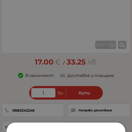
1 от 7
17.00
€
33.25
лв.
/
В наличност
Доставка и плащане
бр.
Купи
0882342246
Направи запитване
Добави в любими