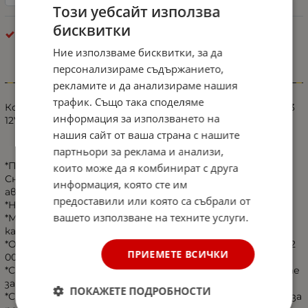
Този уебсайт използва
бисквитки
Kрушки
Ние използваме бисквитки, за да
персонализираме съдържанието,
Информация
рекламите и да анализираме нашия
трафик. Също така споделяме
Комплект Умалени Мини Лед Led Диодни Крушки F2 H3
информация за използването на
12V 24V 72W 10000lm За Фарове Can Bus без Грешки
нашия сайт от ваша страна с нашите
партньори за реклама и анализи,
*Последно поколение Мини Дизайн LED крушки
които може да я комбинират с друга
Снабдени с Can bus Модул , подходящи за 95% от
информация, която сте им
автомобилите.
предоставили или която са събрали от
*Нагряват по-малко за по-добро охлаждане.
вашето използване на техните услуги.
*Много компактен размер , Не пречи да се затваря
капачката на фара
*Охлаждаща система с мощен турбо вентилатор с 12
ПРИЕМЕТЕ ВСИЧКИ
000 оборота,
*Снабдени с EMC-ready, няма нужда да се притеснявате
за радиосмущения.
ПОКАЖЕТЕ ПОДРОБНОСТИ
*С разглобяема основа, без допълнителни запалители за