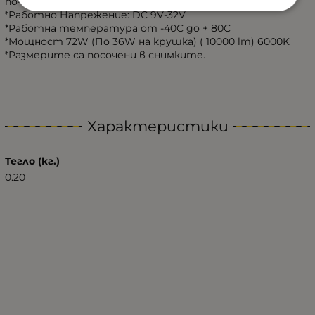
по-лесен монтаж
*Работно Напрежение: DC 9V-32V
*Работна температура от -40C до + 80C
*Мощност 72W (По 36W на крушка) ( 10000 lm) 6000K
*Размерите са посочени в снимките.
Характеристики
Тегло (кг.)
0.20