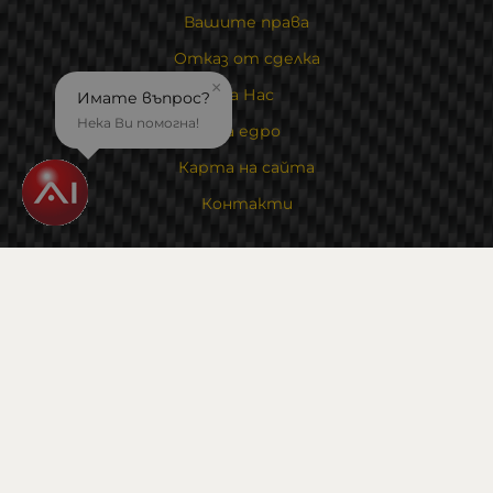
Вашите права
Отказ от сделка
×
За Нас
Имате въпрос?
Нека Ви помогна!
На едро
Карта на сайта
Контакти
Контакти
Магазин и склад : 0882342246
Адрес:
6000 гр. Стара Загора
ул. Калояновско шосе 1
Методи на плащане