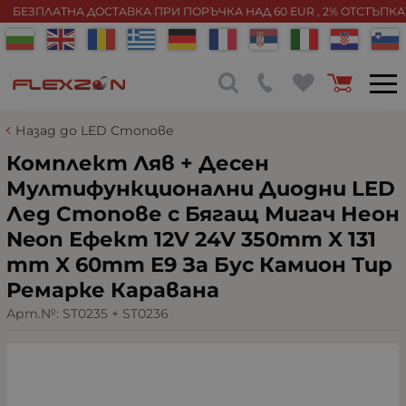
БЕЗПЛАТНА ДОСТАВКА ПРИ ПОРЪЧКА НАД 60 EUR , 2% ОТСТЪПК
Назад до LED Стопове
Комплект Ляв + Десен
Мултифункционални Диодни LED
Лед Стопове с Бягащ Мигач Неон
Neon Ефект 12V 24V 350mm X 131
mm X 60mm E9 За Бус Камион Тир
Ремарке Караванa
Арт.№:
ST0235 + ST0236