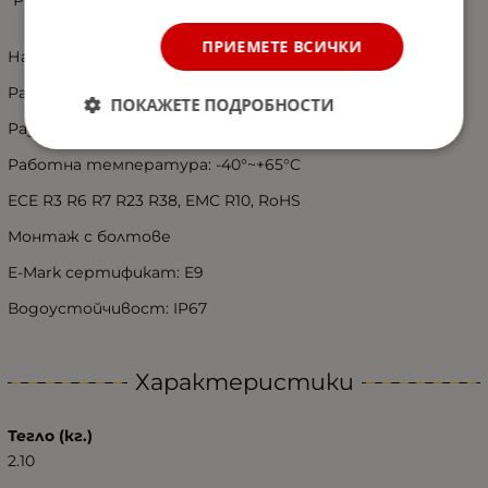
ПРИЕМЕТЕ ВСИЧКИ
Напрежение: 12V-24V
Размер: 350 X 131 X 35 MM
ПОКАЖЕТЕ ПОДРОБНОСТИ
Разстояние между монтажните отвори 150 ММ
Работна температура: -40°~+65°C
ECE R3 R6 R7 R23 R38, EMC R10, RoHS
Монтаж с болтове
E-Mark сертификат: E9
Водоустойчивост: IP67
Характеристики
Тегло (кг.)
2.10