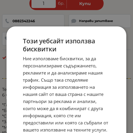
бр.
Купи
0882342246
Направи запитване
Този уебсайт използва
Добави в любими
бисквитки
LED Стопове
Ние използваме бисквитки, за да
персонализираме съдържанието,
рекламите и да анализираме нашия
Информация
трафик. Също така споделяме
информация за използването на
Технически характеристики:
нашия сайт от ваша страна с нашите
6 Функции:
партньори за реклама и анализи,
*Габарит Неон
които може да я комбинират с друга
*Бягащ динамичен мигач 16 LED, 6.1W
информация, която сте им
*Стоп 8 LED, 1.5W
*Задна Светлина 36 LED
предоставили или която са събрали от
*Мъгла 8 LED, 2.6W
вашето използване на техните услуги.
*Рефлектор