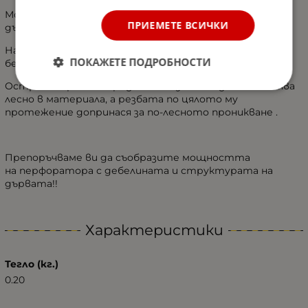
Може да се ползва за всички видове мека и твърда
ПРИЕМЕТЕ ВСИЧКИ
дървесина.
Набразденият дизайн прави работата по-удобна и
ПОКАЖЕТЕ ПОДРОБНОСТИ
безопасна.
Острият връх на свредлото позволява да се вклинява
лесно в материала, а резбата по цялото му
протежение допринася за по-лесното проникване .
Препоръчваме ви да съобразите мощността
на перфоратора с дебелината и структурата на
дървата!!
Характеристики
Тегло (кг.)
0.20