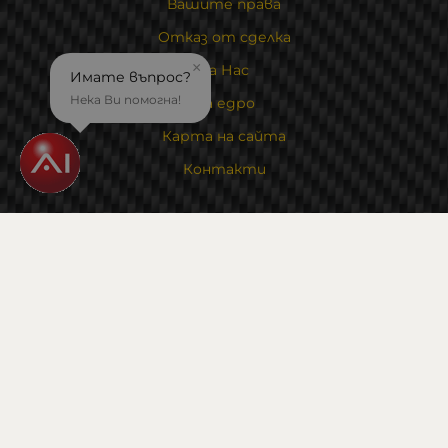
Вашите права
Отказ от сделка
×
За Нас
Имате въпрос?
Нека Ви помогна!
На едро
Карта на сайта
Контакти
Контакти
Магазин и склад : 0882342246
Адрес:
6000 гр. Стара Загора
ул. Калояновско шосе 1
Методи на плащане