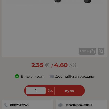
1 от 6
2.35
€
4.60
лв.
/
В наличност
Доставка и плащане
бр.
Купи
0882342246
Направи запитване