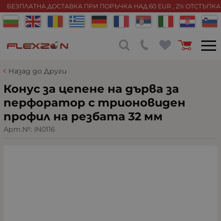
БЕЗПЛАТНА ДОСТАВКА ПРИ ПОРЪЧКА НАД 60 EUR , 2% ОТСТЪПК
Назад до Други
Конус за цепене на дърва за
перфоратор с трионовиден
профил на резбата 32 мм
Арт.№:
IN0116