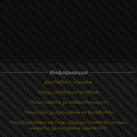
Информация
Доставка и плащане
Общи условия за ползване
Политиката за поверителност
Политика за използване на бисквитки
При възникване на спор, свързан с покупка онлайн,
можете да ползвате сайта ОРС