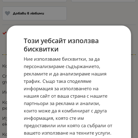
Добави в любими
Други
Този уебсайт използва
бисквитки
Информация
Ние използваме бисквитки, за да
персонализираме съдържанието,
Конус за цепене на дърва за перфоратор
рекламите и да анализираме нашия
Страхотен помощник за бързо и лесно цепене на
трафик. Също така споделяме
дърва!
информация за използването на
Инсталирането на приставката е лесно и бързо.
нашия сайт от ваша страна с нашите
Конус за цепене на дърва с трионовиден профил на
партньори за реклама и анализи,
резбата
които може да я комбинират с друга
информация, която сте им
Изработен от стомана, което гаранира дълъг
експлоатационен живот.
предоставили или която са събрали от
вашето използване на техните услуги.
Конусът е интегрално оформен, без снаждане.