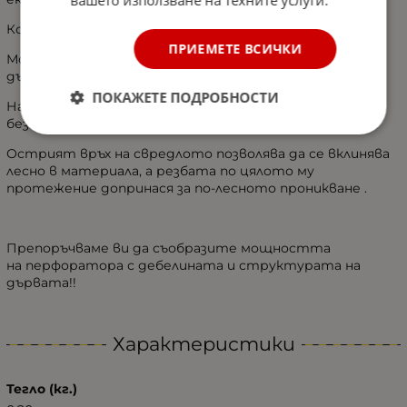
вашето използване на техните услуги.
Конусът е интегрално оформен, без снаждане.
ПРИЕМЕТЕ ВСИЧКИ
Може да се ползва за всички видове мека и твърда
дървесина.
ПОКАЖЕТЕ ПОДРОБНОСТИ
Набразденият дизайн прави работата по-удобна и
безопасна.
Острият връх на свредлото позволява да се вклинява
лесно в материала, а резбата по цялото му
протежение допринася за по-лесното проникване .
Препоръчваме ви да съобразите мощността
на перфоратора с дебелината и структурата на
дървата!!
Характеристики
Тегло (кг.)