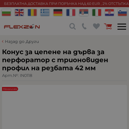
БЕЗПЛАТНА ДОСТАВКА ПРИ ПОРЪЧКА НАД 60 EUR , 2% ОТСТЪПК
Назад до Други
Конус за цепене на дърва за
перфоратор с трионовиден
профил на резбата 42 мм
Арт.№:
IN0118
Неналичен