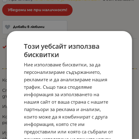
Уведоми ме при наличност!
Добави в любими
Този уебсайт използва
Други
бисквитки
Ние използваме бисквитки, за да
Информация
персонализираме съдържанието,
рекламите и да анализираме нашия
Конус за цепене на дърва за перфоратор
трафик. Също така споделяме
Страхотен помощник за бързо и лесно цепене на
информация за използването на
дърва!
нашия сайт от ваша страна с нашите
Инсталирането на приставката е лесно и бързо.
партньори за реклама и анализи,
които може да я комбинират с друга
Конус за цепене на дърва с трионовиден профил на
резбата
информация, която сте им
предоставили или която са събрали от
Изработен от стомана, което гаранира дълъг
експлоатационен живот.