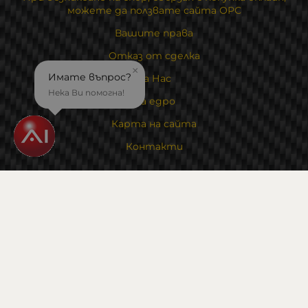
можете да ползвате сайта ОРС
Вашите права
Отказ от сделка
×
Имате въпрос?
За Нас
Нека Ви помогна!
На едро
Карта на сайта
Контакти
Контакти
Магазин и склад : 0882342246
Адрес:
6000 гр. Стара Загора
ул. Калояновско шосе 1
Методи на плащане