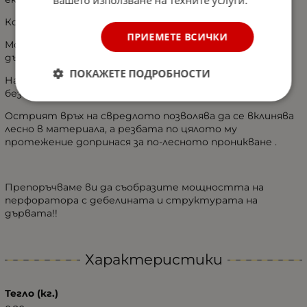
вашето използване на техните услуги.
Конусът е интегрално оформен, без снаждане.
ПРИЕМЕТЕ ВСИЧКИ
Може да се ползва за всички видове мека и твърда
дървесина.
ПОКАЖЕТЕ ПОДРОБНОСТИ
Набразденият дизайн прави работата по-удобна и
безопасна.
Острият връх на свредлото позволява да се вклинява
лесно в материала, а резбата по цялото му
протежение допринася за по-лесното проникване .
Препоръчваме ви да съобразите мощността на
перфоратора с дебелината и структурата на
дървата!!
Характеристики
Тегло (кг.)