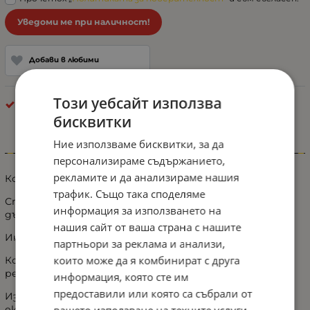
Уведоми ме при наличност!
Добави в любими
Този уебсайт използва
Други
бисквитки
Ние използваме бисквитки, за да
Информация
персонализираме съдържанието,
рекламите и да анализираме нашия
Конус за цепене на дърва за перфоратор
трафик. Също така споделяме
Страхотен помощник за бързо и лесно цепене на
информация за използването на
дърва!
нашия сайт от ваша страна с нашите
Инсталирането на приставката е лесно и бързо.
партньори за реклама и анализи,
които може да я комбинират с друга
Конус за цепене на дърва с трионовиден профил на
резбата
информация, която сте им
предоставили или която са събрали от
Изработен от стомана, което гаранира дълъг
експлоатационен живот.