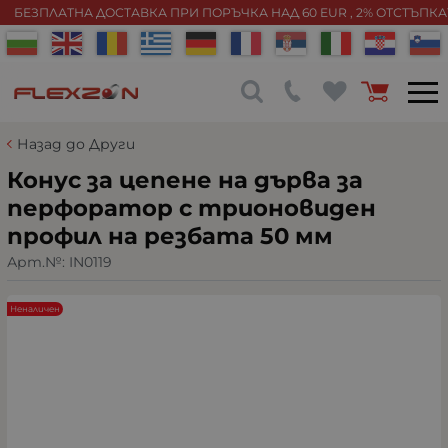
БЕЗПЛАТНА ДОСТАВКА ПРИ ПОРЪЧКА НАД 60 EUR , 2% ОТСТЪПК
Назад до Други
Конус за цепене на дърва за
перфоратор с трионовиден
профил на резбата 50 мм
Арт.№:
IN0119
Неналичен