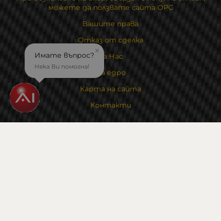
можете да ползвате сайта ОРС
Вашите права
Отказ от сделка
×
Имате въпрос?
За Нас
Нека Ви помогна!
На едро
Карта на сайта
Контакти
Контакти
Магазин и склад : 0882342246
Адрес:
6000 гр. Стара Загора
ул. Калояновско шосе 1
Методи на плащане