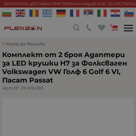
БЕЗПЛАТНА ДОСТАВКА ПРИ ПОРЪЧКА НАД 60 EUR , 2% ОТСТЪПК
Назад до Kрушки
Комплект от 2 броя Адаптери
за LED крушки H7 за Фолксваген
Volkswagen VW Голф 6 Golf 6 VI,
Пасат Passat
Арт.№:
2X KRU183