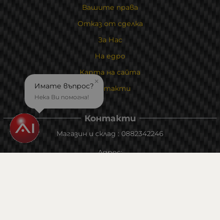
Вашите права
Отказ от сделка
За Нас
На едро
Карта на сайта
×
Имате въпрос?
Контакти
Нека Ви помогна!
Контакти
Магазин и склад : 0882342246
Адрес:
6000 гр. Стара Загора
ул. Калояновско шосе 1
Методи на плащане