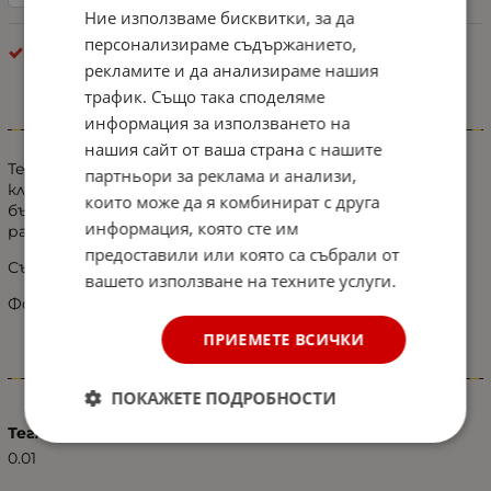
Ние използваме бисквитки, за да
персонализираме съдържанието,
Kрушки
рекламите и да анализираме нашия
трафик. Също така споделяме
информация за използването на
Информация
нашия сайт от ваша страна с нашите
Тези H7 адаптери ви позволяват да настроите от
партньори за реклама и анализи,
класическата крушка на фара до светодиодите H7,
които може да я комбинират с друга
бързо и лесно, в оригиналния корпус на фара, без да
информация, която сте им
разрушавате оригиналния цокъл.
предоставили или която са събрали от
Съвместим с:
вашето използване на техните услуги.
Фолксваген Голф 6; Фолксваген Пасат
ПРИЕМЕТЕ ВСИЧКИ
Характеристики
ПОКАЖЕТЕ ПОДРОБНОСТИ
Тегло (кг.)
0.01