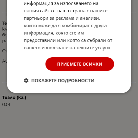
информация за използването на
нашия сайт от ваша страна с нашите
Информация
партньори за реклама и анализи,
Тези адаптери H7 ви позволяват да настроите от
които може да я комбинират с друга
класическата крушка на фара към светодиодите H7,
информация, която сте им
бързо и лесно, в оригиналния корпус на фара, без да
предоставили или която са събрали от
разрушавате оригиналния цокъл.
вашето използване на техните услуги.
Съвместим с:
Audi A3/A4L/A6L
ПРИЕМЕТЕ ВСИЧКИ
ПОКАЖЕТЕ ПОДРОБНОСТИ
Характеристики
Тегло (кг.)
0.01