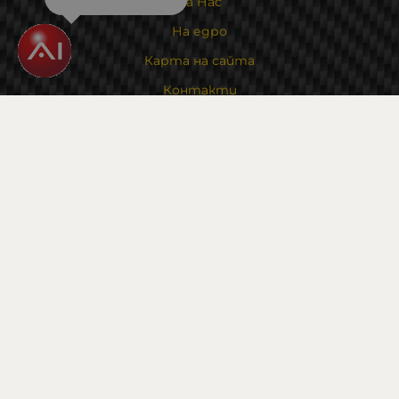
За Нас
На едро
Карта на сайта
Контакти
Контакти
Магазин и склад : 0882342246
Адрес:
6000 гр. Стара Загора
ул. Калояновско шосе 1
Методи на плащане
Следвайте ни