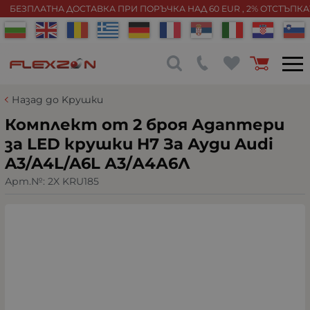
БЕЗПЛАТНА ДОСТАВКА ПРИ ПОРЪЧКА НАД 60 EUR , 2% ОТСТЪПК
Назад до Kрушки
Комплект от 2 броя Адаптери
за LED крушки H7 За Ауди Audi
A3/A4L/A6L А3/А4А6Л
Арт.№:
2X KRU185