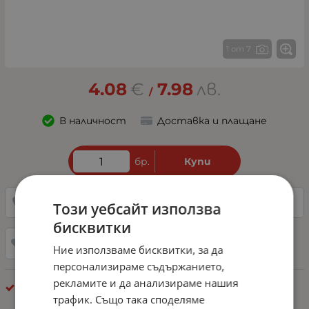
1 от 7
4.08
€
7.98
лв.
/
В наличност
Доставка и плащане
бр.
Купи
0882342246
Направи запитване
Този уебсайт използва
бисквитки
Добави в любими
Ние използваме бисквитки, за да
персонализираме съдържанието,
рекламите и да анализираме нашия
Kрушки
трафик. Също така споделяме