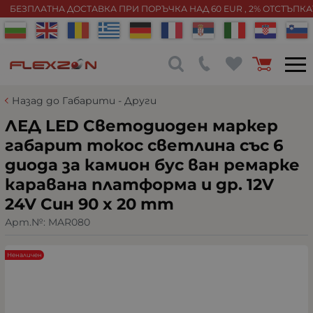
БЕЗПЛАТНА ДОСТАВКА ПРИ ПОРЪЧКА НАД 60 EUR , 2% ОТСТЪПК
Назад до Габарити - Други
ЛЕД LED Светодиоден маркер
габарит токос светлина със 6
диода за камион бус ван ремарке
каравана платформа и др. 12V
24V Син 90 x 20 mm
Арт.№:
MAR080
Неналичен