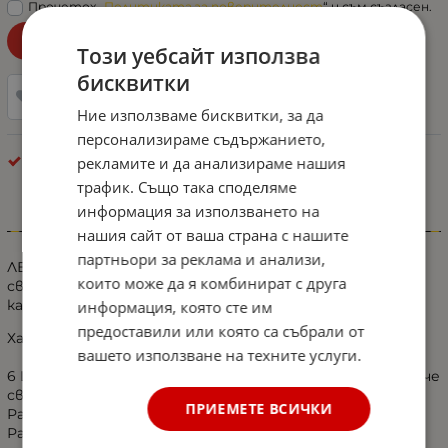
Прочетох „
Политиката за поверителност
“ и съм съгласен.
Уведоми ме при наличност!
Този уебсайт използва
бисквитки
Добави в любими
Ние използваме бисквитки, за да
персонализираме съдържанието,
Габарити - Други
рекламите и да анализираме нашия
трафик. Също така споделяме
информация за използването на
Информация
нашия сайт от ваша страна с нашите
партньори за реклама и анализи,
ЛЕД LED Светодиоден маркер габарит токос
които може да я комбинират с друга
светлина със 6 диода за камион бус ван ремарке
каравана платформа и др. 12V 24V Син
информация, която сте им
предоставили или която са събрали от
Характеристики:
вашето използване на техните услуги.
6 LED SMD във всеки маркер (нова технология за повече
светлина)
ПРИЕМЕТЕ ВСИЧКИ
Размери: 90 мм х 20 мм
Разстояние между центрове за монтаж: 75 мм