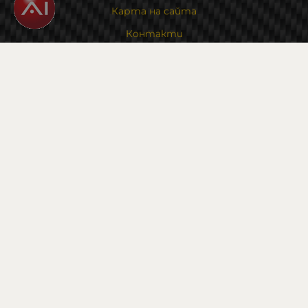
Карта на сайта
Контакти
Контакти
Магазин и склад : 0882342246
Адрес:
6000 гр. Стара Загора
ул. Калояновско шосе 1
Методи на плащане
Следвайте ни