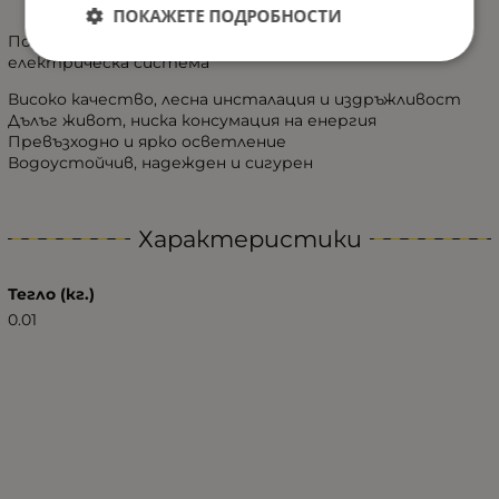
ПОКАЖЕТЕ ПОДРОБНОСТИ
Подходящ за всички видове МПС с 12V и 24V
електрическа система
Високо качество, лесна инсталация и издръжливост
Дълъг живот, ниска консумация на енергия
Превъзходно и ярко осветление
Водоустойчив, надежден и сигурен
Характеристики
Тегло (кг.)
0.01