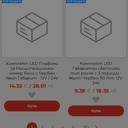
Нов продукт
Нов продукт
Комплект LED Плафони
Комплект LED
за Регистрационен
Габаритни светлини
номер Бели с Червен
тип рогче с 3 позиции -
Neon Габарит - 12V / 24V
Жълт Червен 90 mm 12V-
24V
14.32
€
28.01
лв.
/
9.38
€
18.35
лв.
/
Купи
Купи
...
1
2
3
4
5
110