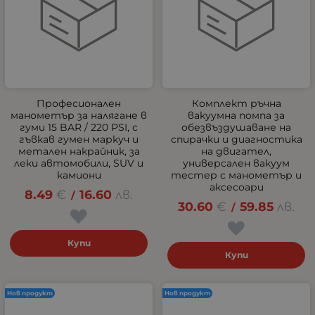
Професионален
Комплект ръчна
манометър за налягане в
вакуумна помпа за
гуми 15 BAR / 220 PSI, с
обезвъздушаване на
гъвкав гумен маркуч и
спирачки и диагностика
метален накрайник, за
на двигател,
леки автомобили, SUV и
универсален вакуум
камиони
тестер с манометър и
аксесоари
8.49
€
16.60
лв.
/
30.60
€
59.85
лв.
/
Купи
Купи
Нов продукт
Нов продукт