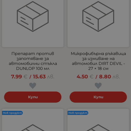
Препарат против
Микрофибърна ръкавица
запотяване за
за измиване на
автомобилни стъкла
автомобил DIRT DEVIL -
DUNLOP 100 мл
27 × 18 см
7.99
€
15.63
лв.
4.50
€
8.80
лв.
/
/
Купи
Купи
Нов продукт
Нов продукт