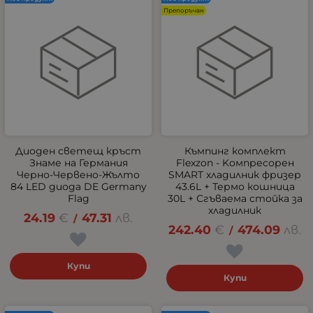
Препоръчан
Диоден светещ кръст
Къмпинг комплект
Знаме на Германия
Flexzon - Kомпресорен
Черно-Червено-Жълто
SMART хладилник фризер
84 LED диода DE Germany
43.6L + Термо кошница
Flag
30L + Сгъваема стойка за
хладилник
24.19
€
47.31
лв.
/
242.40
€
474.09
лв.
/
Купи
Купи