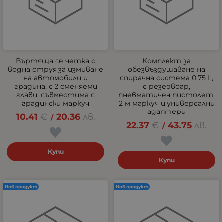
Въртяща се четка с
Комплект за
водна струя за измиване
обезвъздушаване на
на автомобили и
спирачна система 0.75 L,
градина, с 2 сменяеми
с резервоар,
глави, съвместима с
пневматичен пистолет,
градински маркуч
2 м маркуч и универсални
адаптери
10.41
€
20.36
лв.
/
22.37
€
43.75
лв.
/
Купи
Купи
Нов продукт
Нов продукт