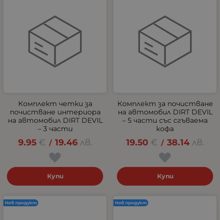
Комплект четки за
Комплект за почистване
почистване интериора
на автомобил DIRT DEVIL
на автомобил DIRT DEVIL
– 5 части със сгъваема
– 3 части
кофа
9.95
€
19.46
лв.
19.50
€
38.14
лв.
/
/
Купи
Купи
Нов продукт
Нов продукт