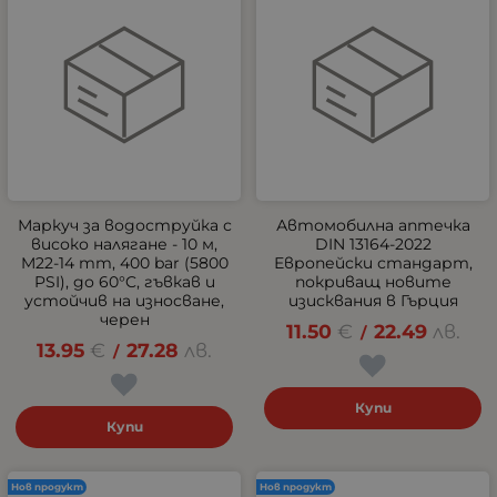
Маркуч за водоструйка с
Автомобилна аптечка
високо налягане - 10 м,
DIN 13164-2022
M22-14 mm, 400 bar (5800
Европейски стандарт,
PSI), до 60°C, гъвкав и
покриващ новите
устойчив на износване,
изисквания в Гърция
черен
11.50
€
22.49
лв.
/
13.95
€
27.28
лв.
/
Купи
Купи
Нов продукт
Нов продукт