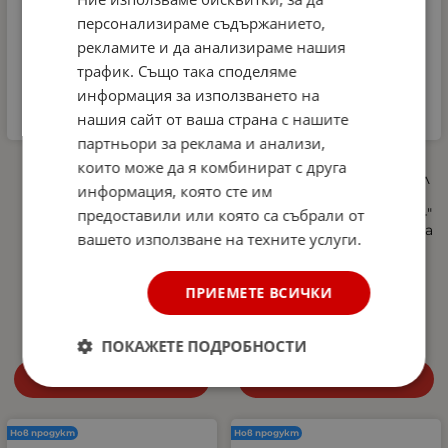
персонализираме съдържанието,
рекламите и да анализираме нашия
трафик. Също така споделяме
информация за използването на
нашия сайт от ваша страна с нашите
партньори за реклама и анализи,
Автомобилна аптечка
Професионална
които може да я комбинират с друга
DIN 13164-2022 +
пянообразуваща дюза 1 л
информация, която сте им
светлоотразителна
за водоструйка, Foam
жилетка и авариен
Cannon, Quick Connect 1/4"
предоставили или която са събрали от
триъгълник –
- регулиране на струята
вашето използване на техните услуги.
Европейски стандарт,
и концентрацията на
покриващ новите
пяната, 5 дюзи в
изисквания в Гърция
комплекта
ПРИЕМЕТЕ ВСИЧКИ
27.00
€
52.81
лв.
10.29
€
20.13
лв.
/
/
ПОКАЖЕТЕ ПОДРОБНОСТИ
Купи
Купи
Нов продукт
Нов продукт