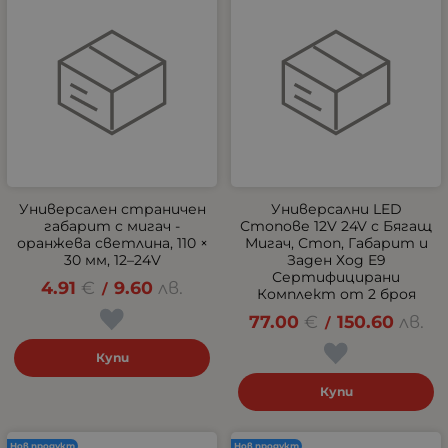
Универсален страничен
Универсални LED
габарит с мигач -
Стопове 12V 24V с Бягащ
оранжева светлина, 110 ×
Мигач, Стоп, Габарит и
30 мм, 12–24V
Заден Ход E9
Сертифицирани
4.91
€
9.60
лв.
/
Комплект от 2 броя
77.00
€
150.60
лв.
/
Купи
Купи
Нов продукт
Нов продукт