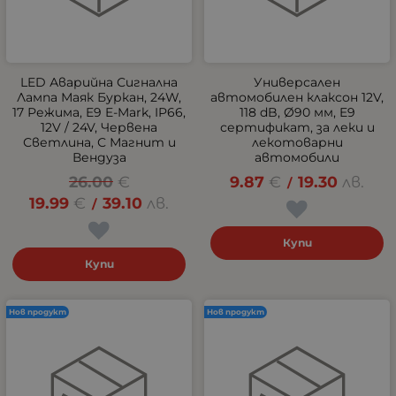
LED Аварийна Сигнална
Универсален
Лампа Маяк Буркан, 24W,
автомобилен клаксон 12V,
17 Режима, E9 E-Mark, IP66,
118 dB, Ø90 мм, E9
12V / 24V, Червена
сертификат, за леки и
Светлина, С Магнит и
лекотоварни
Вендуза
автомобили
26.00
€
9.87
€
19.30
лв.
/
19.99
€
39.10
лв.
/
Купи
Купи
Нов продукт
Нов продукт