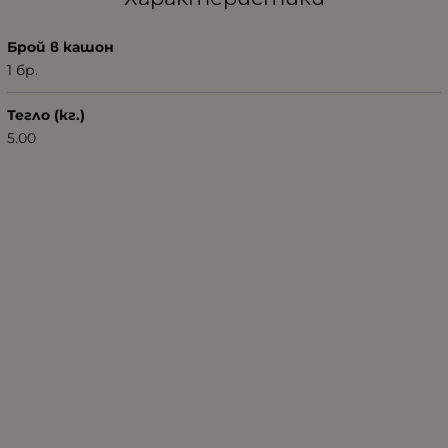
Брой в кашон
1 бр.
Тегло (кг.)
5.00