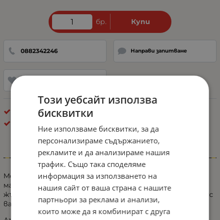
бр.
Купи
0882342246
Направи запитване
Добави в любими
Този уебсайт използва
бисквитки
Брой в кашон: 1 бр.
Буркани
Ние използваме бисквитки, за да
персонализираме съдържанието,
рекламите и да анализираме нашия
Информация
трафик. Също така споделяме
информация за използването на
Мощна аварийна сигнална лампа 98 см LED ЛЕД блиц
маяк буркан лед бар 12-24V със 16 режима на работа
нашия сайт от ваша страна с нашите
жълта за пътна помощ платформа снегорин багер бус
партньори за реклама и анализи,
ван и др.
които може да я комбинират с друга
Дължина 98 см