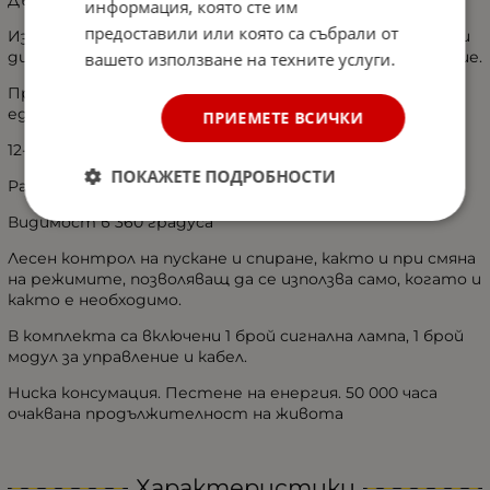
информация, която сте им
предоставили или която са събрали от
Изработена от висококачествени материали, мощни
диоди, осигуряващи огромна видимост от разстояние.
вашето използване на техните услуги.
Предназначен за камиони, трактори, пътна помощ и
едрогабаритни машини.
ПРИЕМЕТЕ ВСИЧКИ
12-24V
ПОКАЖЕТЕ ПОДРОБНОСТИ
Разполага с 16 режима на работа.
Видимост в 360 градуса
Лесен контрол на пускане и спиране, както и при смяна
на режимите, позволяващ да се използва само, когато и
както е необходимо.
В комплекта са включени 1 брой сигнална лампа, 1 брой
модул за управление и кабел.
Ниска консумация. Пестене на енергия. 50 000 часа
очаквана продължителност на живота
Характеристики