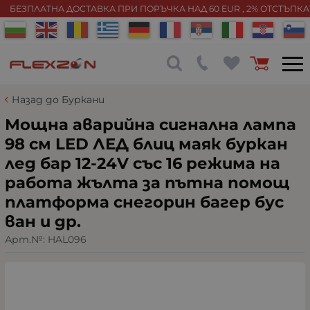
БЕЗПЛАТНА ДОСТАВКА ПРИ ПОРЪЧКА НАД 60 EUR , 2% ОТСТЪПК
Назад до Буркани
Мощна аварийна сигнална лампа
98 см LED ЛЕД блиц маяк буркан
лед бар 12-24V със 16 режима на
работа жълта за пътна помощ
платформа снегорин багер бус
ван и др.
Арт.№:
HAL096