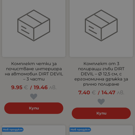
Комплект четки за
Комплект от 3
почистване интериора
полиращи гъби DIRT
на автомобил DIRT DEVIL
DEVIL – Ø 12,5 см, с
– 3 части
ергономична дръжка за
ръчно полиране
9.95
€
19.46
лв.
/
7.40
€
14.47
лв.
/
Купи
Купи
Нов продукт
Нов продукт