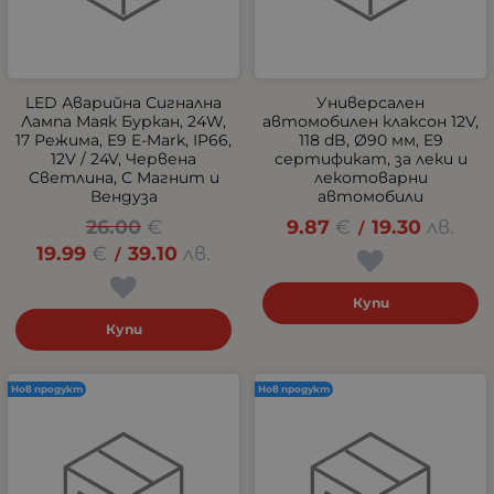
LED Аварийна Сигнална
Универсален
Лампа Маяк Буркан, 24W,
автомобилен клаксон 12V,
17 Режима, E9 E-Mark, IP66,
118 dB, Ø90 мм, E9
12V / 24V, Червена
сертификат, за леки и
Светлина, С Магнит и
лекотоварни
Вендуза
автомобили
26.00
€
9.87
€
19.30
лв.
/
19.99
€
39.10
лв.
/
Купи
Купи
Нов продукт
Нов продукт