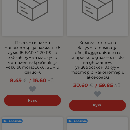
Професионален
Комплект ръчна
манометър за налягане в
вакуумна помпа за
гуми 15 BAR / 220 PSI, с
обезвъздушаване на
гъвкав гумен маркуч и
спирачки и диагностика
метален накрайник, за
на двигател,
леки автомобили, SUV и
универсален вакуум
камиони
тестер с манометър и
аксесоари
8.49
€
16.60
лв.
/
30.60
€
59.85
лв.
/
Купи
Купи
Нов продукт
Нов продукт