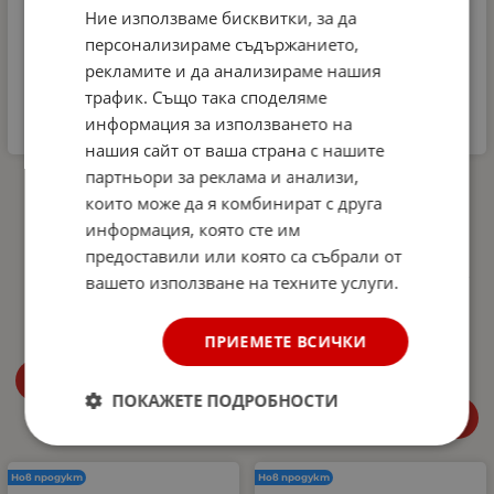
Ние използваме бисквитки, за да
персонализираме съдържанието,
рекламите и да анализираме нашия
трафик. Също така споделяме
информация за използването на
нашия сайт от ваша страна с нашите
партньори за реклама и анализи,
Комплект
Автомобилна аптечка
Микрофибърна къпра и
DIN 13164-2022 +
които може да я комбинират с друга
Гъба за почистване на
светлоотразителна
информация, която сте им
интериора на
жилетка и авариен
автомобил Dunlop -
триъгълник –
предоставили или която са събрали от
аромат Океан
Европейски стандарт,
вашето използване на техните услуги.
покриващ новите
4.99
€
9.76
лв.
/
изисквания в Гърция
27.00
€
52.81
лв.
ПРИЕМЕТЕ ВСИЧКИ
/
Купи
ПОКАЖЕТЕ ПОДРОБНОСТИ
Купи
Нов продукт
Нов продукт