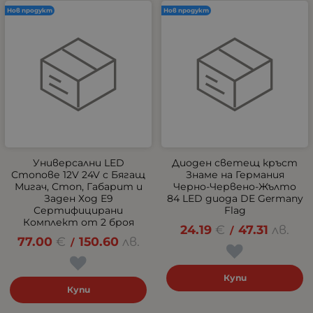
Нов продукт
Нов продукт
Универсални LED
Диоден светещ кръст
Стопове 12V 24V с Бягащ
Знаме на Германия
Мигач, Стоп, Габарит и
Черно-Червено-Жълто
Заден Ход E9
84 LED диода DE Germany
Сертифицирани
Flag
Комплект от 2 броя
24.19
€
47.31
лв.
/
77.00
€
150.60
лв.
/
Купи
Купи