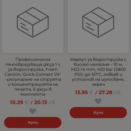
Професионална
Маркуч за водоструйка с
пянообразуваща дюза 1 л
високо налягане - 10 м,
за водоструйка, Foam
M22-14 mm, 400 bar (5800
Cannon, Quick Connect 1/4"
PSI), до 60°C, гъвкав и
- регулиране на струята
устойчив на износване,
и концентрацията на
черен
пяната, 5 дюзи в
13.95
€
27.28
лв.
/
комплекта
10.29
€
20.13
лв.
/
Купи
Купи