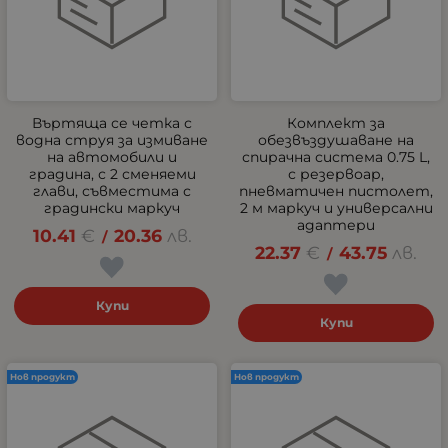
Въртяща се четка с
Комплект за
водна струя за измиване
обезвъздушаване на
на автомобили и
спирачна система 0.75 L,
градина, с 2 сменяеми
с резервоар,
глави, съвместима с
пневматичен пистолет,
градински маркуч
2 м маркуч и универсални
адаптери
10.41
€
20.36
лв.
/
22.37
€
43.75
лв.
/
Купи
Купи
Нов продукт
Нов продукт