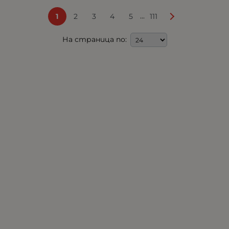
...
1
2
3
4
5
111
На страница по: