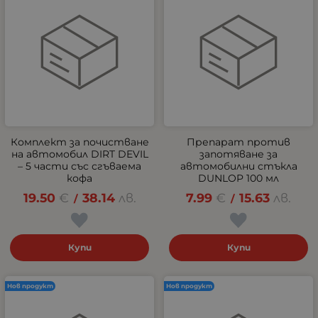
Комплект за почистване
Препарат против
на автомобил DIRT DEVIL
запотяване за
– 5 части със сгъваема
автомобилни стъкла
кофа
DUNLOP 100 мл
19.50
€
38.14
лв.
7.99
€
15.63
лв.
/
/
Купи
Купи
Нов продукт
Нов продукт