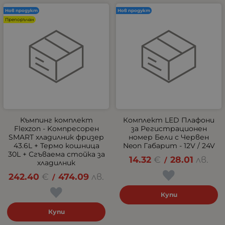
Нов продукт
Нов продукт
Препоръчан
Къмпинг комплект
Комплект LED Плафони
Flexzon - Kомпресорен
за Регистрационен
SMART хладилник фризер
номер Бели с Червен
43.6L + Термо кошница
Neon Габарит - 12V / 24V
30L + Сгъваема стойка за
14.32
€
28.01
лв.
/
хладилник
242.40
€
474.09
лв.
/
Купи
Купи