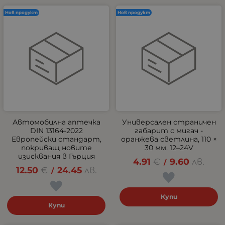
Нов продукт
Нов продукт
Автомобилна аптечка
Универсален страничен
DIN 13164-2022
габарит с мигач -
Европейски стандарт,
оранжева светлина, 110 ×
покриващ новите
30 мм, 12–24V
изисквания в Гърция
4.91
€
9.60
лв.
/
12.50
€
24.45
лв.
/
Купи
Купи