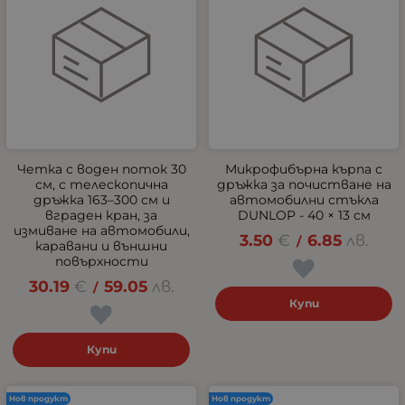
Четка с воден поток 30
Микрофибърна кърпа с
см, с телескопична
дръжка за почистване на
дръжка 163–300 см и
автомобилни стъкла
вграден кран, за
DUNLOP - 40 × 13 см
измиване на автомобили,
3.50
€
6.85
лв.
/
каравани и външни
повърхности
30.19
€
59.05
лв.
/
Купи
Купи
Нов продукт
Нов продукт