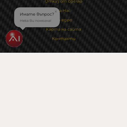
Отказ от сделка
За Нас
×
Имате въпрос?
На едро
Нека Ви помогна!
Карта на сайта
Контакти
Контакти
Магазин и склад : 0882342246
Адрес:
6000 гр. Стара Загора
ул. Калояновско шосе 1
Методи на плащане