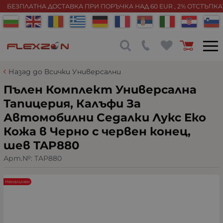
БЕЗПЛАТНА ДОСТАВКА ПРИ ПОРЪЧКА НАД 60 EUR , 2% ОТСТЪПК
Назад до Всички Универсални
Пълен Комплект Универсална
Тапицерия, Калъфи За
Автомобилни Седалки Лукс Еко
Кожа в Черно с червен конец,
шев TAP880
Арт.№:
TAP880
Неналичен