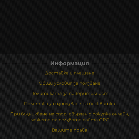
Информация
Доставка и плащане
Общи условия за ползване
Политиката за поверителност
Политика за използване на бисквитки
При възникване на спор, свързан с покупка онлайн,
можете да ползвате сайта ОРС
Вашите права