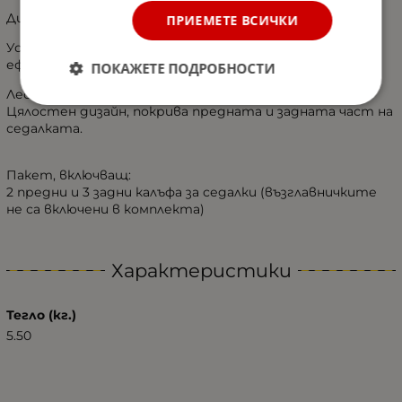
Дизайн, съвместим с airbag - въздушни възглавници.
ПРИЕМЕТЕ ВСИЧКИ
Устойчивост на износване, добър водоустойчив
ефект и силна огнезащитна способност.
ПОКАЖЕТЕ ПОДРОБНОСТИ
Лесна инсталация.
Цялостен дизайн, покрива предната и задната част на
седалката.
Пакет, включващ:
2 предни и 3 задни калъфа за седалки (възглавничките
не са включени в комплекта)
Характеристики
Тегло (кг.)
5.50