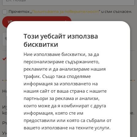
Прочетох „
Политиката за поверителност
“ и съм съгласен.
Уведоми ме при наличност!
Този уебсайт използва
Добави в любими
бисквитки
Ние използваме бисквитки, за да
Всички Универсални
персонализираме съдържанието,
рекламите и да анализираме нашия
трафик. Също така споделяме
Информация
информация за използването на
нашия сайт от ваша страна с нашите
Нова Луксозна тапицерия - пълен комплект
партньори за реклама и анализи,
които може да я комбинират с друга
Изработени от висококачествена PU изкуствена
информация, която сте им
кожа с мека пяна, осигуряват удобно чувство за сядане.
предоставили или която са събрали от
Ръчно шитa.
вашето използване на техните услуги.
Универсален дизайн, подходящ за всички автомобили.