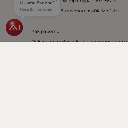
×
* Работна температура: -40～+80°C;
Имате въпрос?
Нека Ви помогна!
*Ултразвукова честота: 40kHz ± 1kHz;
Как работи:
Повечето реверсивни радари приемат 
на заден ход предавката се превключва
на автомобила и се генерират ехо сигн
и разстоянието на препятствието се опр
Комплекта включва:
1X контролерна кутия
1X високоговорител с човешки глас: (2,5
4X ултразвукови Сензори: (2,5 метра дъл
1 x трион за дупчене