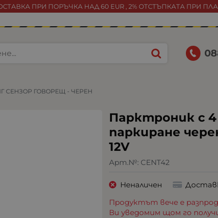
СТАВКА ПРИ ПОРЪЧКА НАД 60 EUR , 2% ОТСТЪПКАТА ПРИ ПЛ
08
Г СЕНЗОР ГОВОРЕЩ - ЧЕРЕН
Парктроник с 4
паркиране черен
12V
Арт.№:
CENT42
Неналичен
Достав
Продуктът вече е разпрод
Ви уведомим щом го получ