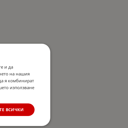
е и да
нето на нашия
 да я комбинират
ашето използване
ТЕ ВСИЧКИ