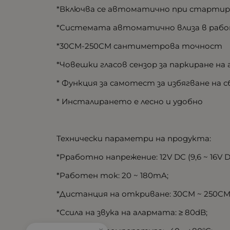
*Включва се автоматично при стартира
*Системата автоматично влиза в работ
*30CM-250CM сантиметрова точност
*Човешки гласов сензор за паркиране на 
* Функция за самотест за избягване на
* Инсталирането е лесно и удобно
Технически параметри на продукта:
*Рработно напрежение: 12V DC (9,6 ~ 16V
*Работен ток: 20 ~ 180mA;
*Дистанция на откриване: 30CM ~ 250C
*Ссила на звука на алармата: ≥ 80dB;