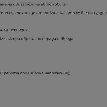
не на двигателя на автомобила.
но състояние за откриване, когато се включи задна
английски език
 сблъсък при обръщане поради повреда
 DC работа при широко напрежение);
M