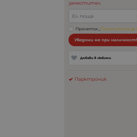
заместител.
Ел. поща
Прочетох „
Политиката за
Уведоми ме при наличност
Добави в любими
Парктроник