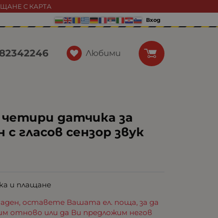
АЩАНЕ С КАРТА
Вход
82342246
Любими
 четири датчика за
 с гласов сензор звук
ка и плащане
аден, оставете Вашата ел. поща, за да
им отново или да Ви предложим негов