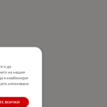
е и да
нето на нашия
 да я комбинират
ашето използване
ТЕ ВСИЧКИ