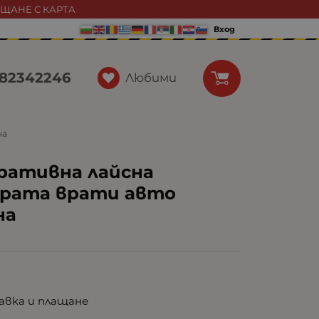
АЩАНЕ С КАРТА
Вход
82342246
Любими
на
ративна лайсна
врата врати авто
на
авка и плащане