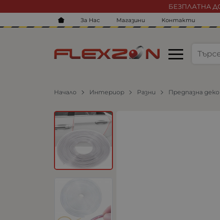
БЕЗПЛАТНА ДО
За Нас
Магазини
Контакти
Начало
Интериор
Разни
Предпазна дек