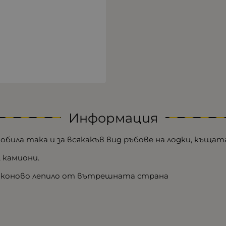
Информация
ила така и за всякакъв вид ръбове на лодки, къщата
, камиони.
ликоново лепило от вътрешната страна