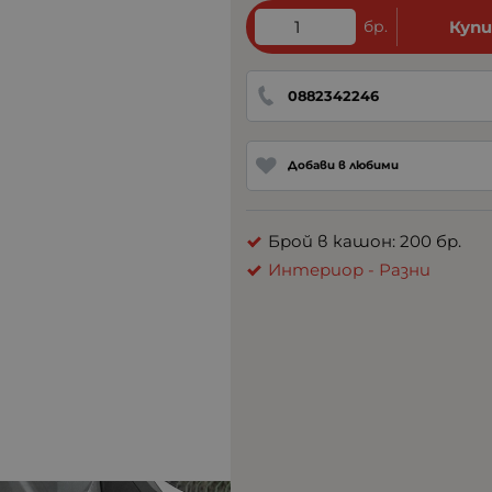
бр.
Куп
0882342246
Добави в любими
Брой в кашон: 200 бр.
Интериор - Разни