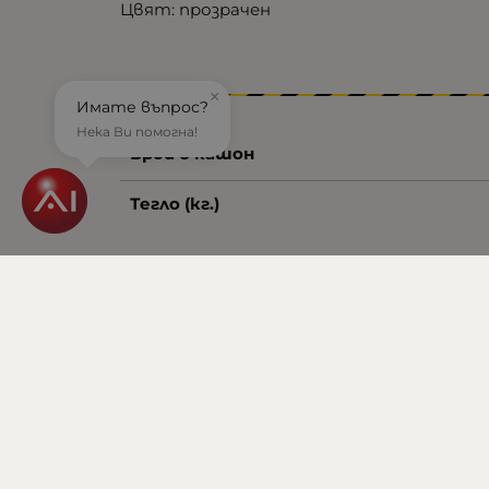
Цвят: прозрачен
×
Имате въпрос?
Нека Ви помогна!
Брой в кашон
Тегло (кг.)