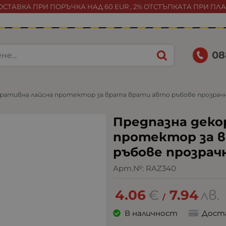
СТАВКА ПРИ ПОРЪЧКА НАД 60 EUR , 2% ОТСТЪПКАТА ПРИ ПЛ
08
оративна лайсна протектор за врата врати авто ръбове прозрач
Предпазна деко
протектор за 
ръбове прозрач
Арт.№:
RAZ340
4.06
€
7.94
лв.
/
В наличност
Дост