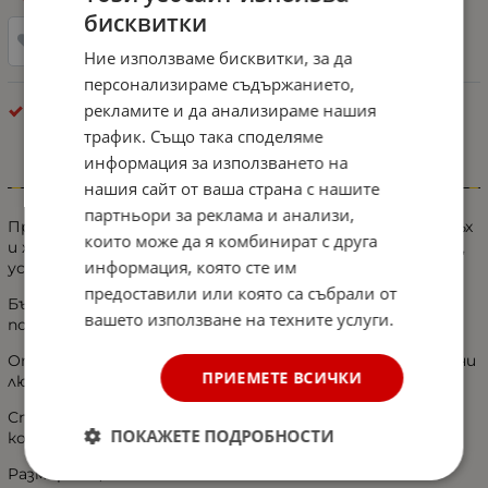
бисквитки
Добави в любими
Ние използваме бисквитки, за да
персонализираме съдържанието,
рекламите и да анализираме нашия
Екстериор - Разни
трафик. Също така споделяме
информация за използването на
Информация
нашия сайт от ваша страна с нашите
партньори за реклама и анализи,
Продуктът е много ефективен при премахване на мъх
които може да я комбинират с друга
и животинска козина, като е снабден с медно острие,
информация, която сте им
устойчиво на продължителна употреба и ръжда
предоставили или която са събрали от
Бързо почистване без увреждане на тъканта и я
вашето използване на техните услуги.
поддържате чиста, мека и свежа.
Отстранявате полепналата козина и мъх от домашни
ПРИЕМЕТЕ ВСИЧКИ
любимци.
Страхотен подарък за собствениците на всякакви
ПОКАЖЕТЕ ПОДРОБНОСТИ
космати домашни любимци.
Размери: 15,5 х 12 см.