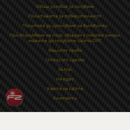
Общи условия за ползване
Политиката за поверителност
Политика за използване на бисквитки
При възникване на спор, свързан с покупка онлайн,
можете да ползвате сайта ОРС
Вашите права
Отказ от сделка
За Нас
На едро
Карта на сайта
Контакти
Контакти
Магазин и склад : 0882342246