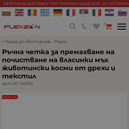
БЕЗПЛАТНА ДОСТАВКА ПРИ ПОРЪЧКА НАД 60 EUR , 2% ОТСТЪПК
Назад до Екстериор - Разни
Ръчна четка за премахване на
почистване на власинки мъх
животински косми от дрехи и
текстил
Арт.№:
IN0312
Неналичен