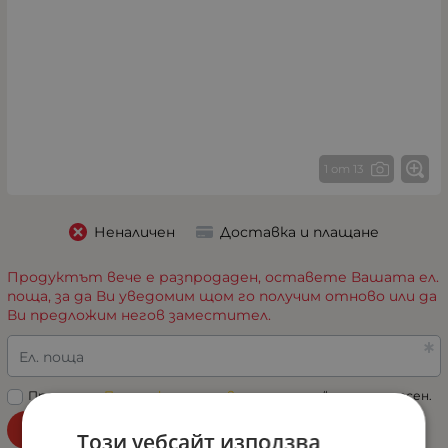
1 от 13
Неналичен
Доставка и плащане
Продуктът вече е разпродаден, оставете Вашата ел.
поща, за да Ви уведомим щом го получим отново или да
Ви предложим негов заместител.
Ел. поща
Прочетох „
Политиката за поверителност
“ и съм съгласен.
Уведоми ме при наличност!
Този уебсайт използва