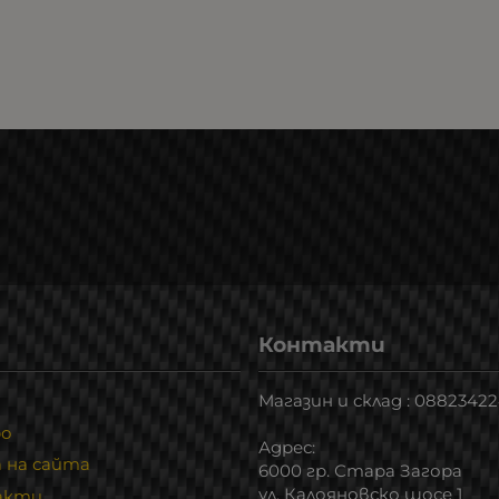
Контакти
Магазин и склад : 0882342
ро
Адрес:
 на сайта
6000 гр. Стара Загора
ул. Калояновско шосе 1
акти