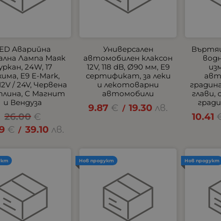
ED Аварийна
Универсален
Въртящ
ална Лампа Маяк
автомобилен клаксон
водн
уркан, 24W, 17
12V, 118 dB, Ø90 мм, E9
из
има, E9 E-Mark,
сертификат, за леки
авт
 12V / 24V, Червена
и лекотоварни
градина
лина, С Магнит
автомобили
глави,
и Вендуза
гради
9.87
€
19.30
лв.
/
26.00
€
10.41
99
€
39.10
лв.
/
укт
Нов продукт
Нов продукт