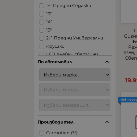
1+1 Предни Седалки
13"
14"
15"
L
Сигн
2+1 Предни Универсални
Б
Kрушки
Реж
IP66,
LED Дневни светлини
Свет
По автомобил
LED Ленти
LED Стопове
LED Фарове | Халогени |
19.
Задна светлина
LED Халогени
USB
Нов прод
Аксесоари за ремаркета
Аксесоари за
Производител
тротинетки
Блицове
Carmotion
(72)