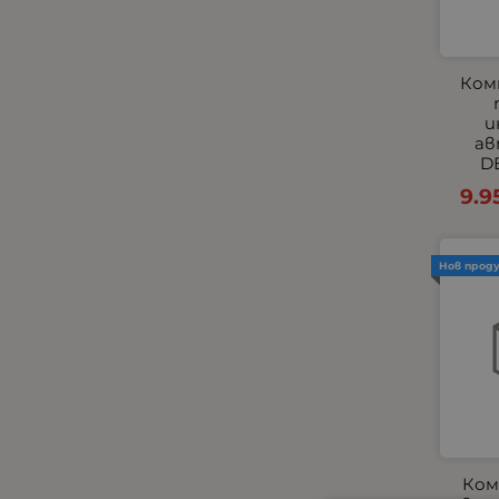
Комплекти
Компресори
КОПЧЕТА ЗА ЕЛ.СТЪКЛА И
Ком
ОГЛЕДАЛА
и
Къмпинг и градина
ав
Габарити - Маркери
DE
Маркучи и съединиения
9.9
Огледала
Окабеляване за светлини
Нов прод
Окабеляване и Бутони
Парктроник
Пневматични
Подглавници
Подгряващи подложки
Подлакътници
Покривала за автомобили
Ком
Помпи