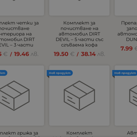
плект четки за
Комплект за
Препа
почистване
почистване на
зап
нтериора на
автомобил DIRT
автомо
томобил DIRT
DEVIL – 5 части със
DUN
VIL – 3 части
сгъваема кофа
7.99
5
€
19.46
лв.
19.50
€
38.14
лв.
/
/
укт
Нов продукт
Нов продукт
плект грижа за
Комплект
Авт