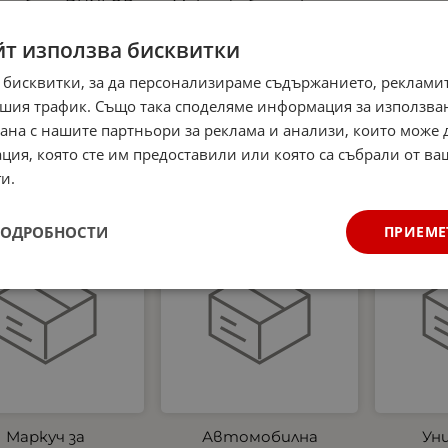
мобила DUNLOP
Микрофибърна къпра
аптеч
 части, основни
и Гъба за почистване
аксесоари за
на интериора на
светло
йт използва бисквитки
очистване на
автомобил Dunlop -
жилет
автомобил
аромат Океан
три
 бисквитки, за да персонализираме съдържанието, рекламит
Ев
0
€
32.27
лв.
4.99
€
9.76
лв.
шия трафик. Също така споделяме информация за използва
/
/
станда
рана с нашите партньори за реклама и анализи, които може
новите
ция, която сте им предоставили или която са събрали от в
27.00
и.
ПОДРОБНОСТИ
ПРИЕМЕ
укт
Нов продукт
Нов продукт
Маркуч за
Автомобилна
Ун