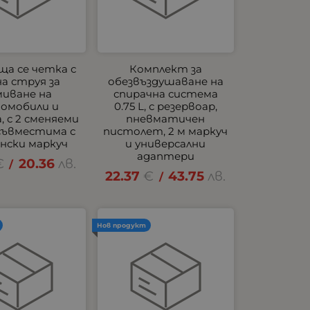
а се четка с
Комплект за
а струя за
обезвъздушаване на
миване на
спирачна система
омобили и
0.75 L, с резервоар,
, с 2 сменяеми
пневматичен
 съвместима с
пистолет, 2 м маркуч
нски маркуч
и универсални
адаптери
€
20.36
лв.
/
22.37
€
43.75
лв.
/
Нов продукт