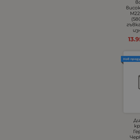
в
Универсални Накрайници
висок
M22
Хладилници, хладилни
(58
кутии и чанти
гъвк
Централно заключване и
из
аларми
13.9
Черни
Всички Универсални
Външни фарове с мигачи
Нов прод
Тънки Едноредови
Универсални Стелки
Универсални Халогени
Универсални
Подлакътници
Халогени за Камиони
Подлакътници по Модели
Ди
за Леки Автомобили по
кр
Модели
Ге
Чер
Прави LED барове