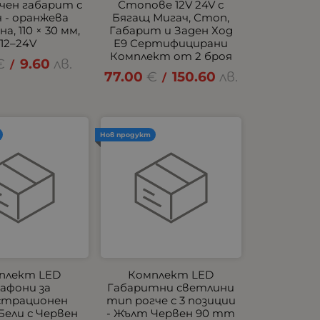
чен габарит с
Стопове 12V 24V с
 - оранжева
Бягащ Мигач, Стоп,
а, 110 × 30 мм,
Габарит и Заден Ход
12–24V
E9 Сертифицирани
Комплект от 2 броя
€
9.60
лв.
/
77.00
€
150.60
лв.
/
Нов продукт
плект LED
Комплект LED
афони за
Габаритни светлини
страционен
тип рогче с 3 позиции
Бели с Червен
- Жълт Червен 90 mm