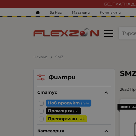
БЕЗПЛАТНА ДО
За Нас
Магазини
Контакти
Начало
SMZ
SM
Филтри
2632 П
Статус
Нов продукт
(194)
Промо -2
Промоция
(12)
Препоръчан
(28)
Категория