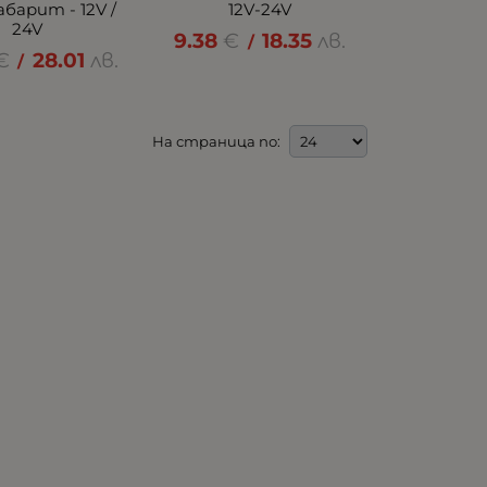
абарит - 12V /
12V-24V
24V
9.38
€
18.35
лв.
/
€
28.01
лв.
/
На страница по: