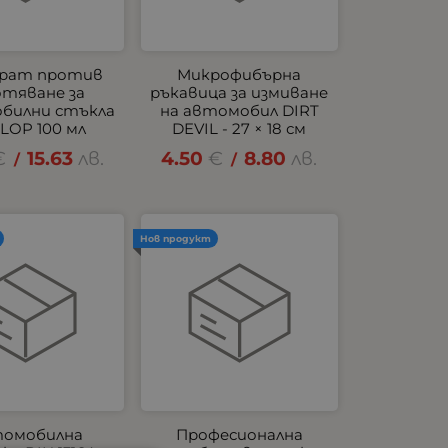
рат против
Микрофибърна
отяване за
ръкавица за измиване
билни стъкла
на автомобил DIRT
LOP 100 мл
DEVIL - 27 × 18 см
€
15.63
лв.
4.50
€
8.80
лв.
/
/
Нов продукт
омобилна
Професионална