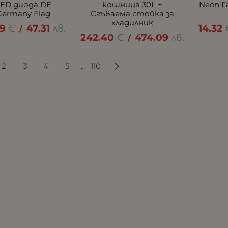
LED диода DE
кошница 30L +
Neon Г
Germany Flag
Сгъваема стойка за
хладилник
19
€
47.31
лв.
14.32
/
242.40
€
474.09
лв.
/
2
3
4
5
110
...