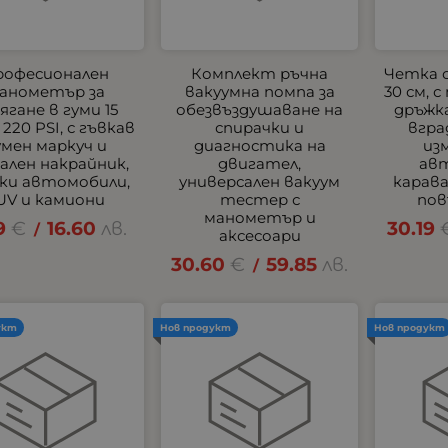
рофесионален
Комплект ръчна
Четка 
анометър за
вакуумна помпа за
30 см, 
ягане в гуми 15
обезвъздушаване на
дръжка
 220 PSI, с гъвкав
спирачки и
вгра
умен маркуч и
диагностика на
из
лен накрайник,
двигател,
ав
еки автомобили,
универсален вакуум
карав
UV и камиони
тестер с
пов
манометър и
9
€
16.60
лв.
30.19
/
аксесоари
30.60
€
59.85
лв.
/
укт
Нов продукт
Нов продукт