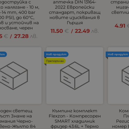
одоструйка с
аптечка DIN 13164-
страни
о налягане - 10 м,
2022 Европейски
мигач
-14 mm, 400 bar
стандарт, покриващ
светлин
00 PSI), до 60°C,
новите изисквания в
ав и устойчив на
Гърция
4.91
носване, черен
11.50
€
22.49
лв.
/
5
€
27.28
лв.
/
укт
Нов продукт
Нов продукт
Препоръчан
оден светещ
Къмпинг комплект
Ком
ъст Знаме на
Flexzon - Kомпресорен
Пл
рмания Черно-
SMART хладилник
Реги
вено-Жълто 84
фризер 43.6L + Термо
номер 