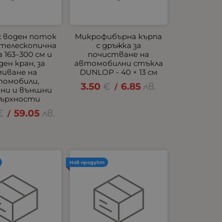
с воден поток
Микрофибърна кърпа
с телескопична
с дръжка за
 163–300 см и
почистване на
ден кран, за
автомобилни стъкла
миване на
DUNLOP - 40 × 13 см
томобили,
3.50
€
6.85
лв.
/
ани и външни
ърхности
€
59.05
лв.
/
Нов продукт