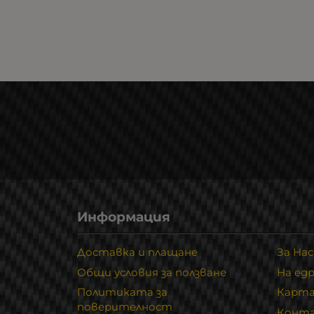
Информация
Доставка и плащане
За Нас
Общи условия за ползване
На ед
Политиката за
Карта
поверителност
Конт