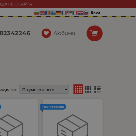
АЩАНЕ С КАРТА
Вход
82342246
Любими
реди по:
Нов продукт