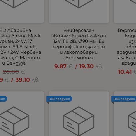
ED Аварийна
Универсален
Въртящ
ална Лампа Маяк
автомобилен клаксон
водн
уркан, 24W, 17
12V, 118 dB, Ø90 мм, E9
из
има, E9 E-Mark,
сертификат, за леки
авт
 12V / 24V, Червена
и лекотоварни
градина
лина, С Магнит
автомобили
глави,
и Вендуза
гради
9.87
€
19.30
лв.
/
26.00
€
10.41
99
€
39.10
лв.
/
укт
Нов продукт
Нов продукт