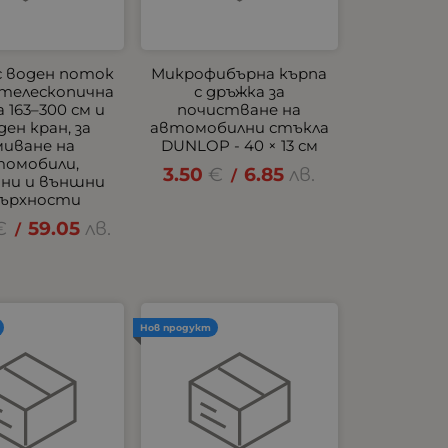
с воден поток
Микрофибърна кърпа
с телескопична
с дръжка за
 163–300 см и
почистване на
ден кран, за
автомобилни стъкла
миване на
DUNLOP - 40 × 13 см
томобили,
3.50
€
6.85
лв.
/
ани и външни
ърхности
€
59.05
лв.
/
Нов продукт