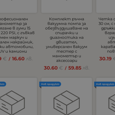
рофесионален
Комплект ръчна
Четка 
анометър за
вакуумна помпа за
30 см, 
ягане в гуми 15
обезвъздушаване на
дръжка
 220 PSI, с гъвкав
спирачки и
вгра
умен маркуч и
диагностика на
из
лен накрайник,
двигател,
ав
еки автомобили,
универсален вакуум
карав
UV и камиони
тестер с
пов
манометър и
9
€
16.60
лв.
30.19
/
аксесоари
30.60
€
59.85
лв.
/
укт
Нов продукт
Нов продукт