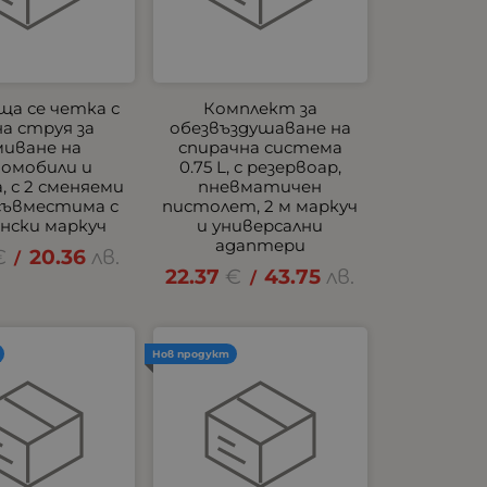
а се четка с
Комплект за
а струя за
обезвъздушаване на
миване на
спирачна система
омобили и
0.75 L, с резервоар,
, с 2 сменяеми
пневматичен
 съвместима с
пистолет, 2 м маркуч
нски маркуч
и универсални
адаптери
€
20.36
лв.
/
22.37
€
43.75
лв.
/
Нов продукт