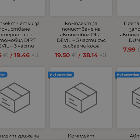
плект четки за
Комплект за
Препа
почистване
почистване на
зап
нтериора на
автомобил DIRT
автомо
томобил DIRT
DEVIL – 5 части със
DUN
VIL – 3 части
сгъваема кофа
7.99
5
€
19.46
лв.
19.50
€
38.14
лв.
/
/
укт
Нов продукт
Нов продукт
плект грижа за
Комплект
Авт