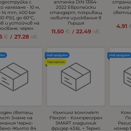
одоструйка с
аптечка DIN 13164-
страни
о налягане - 10 м,
2022 Европейски
мигач
-14 mm, 400 bar
стандарт, покриващ
светлин
00 PSI), до 60°C,
новите изисквания в
ав и устойчив на
Гърция
4.91
носване, черен
11.50
€
22.49
лв.
/
5
€
27.28
лв.
/
укт
Нов продукт
Нов продукт
Препоръчан
оден светещ
Къмпинг комплект
Ком
ъст Знаме на
Flexzon - Kомпресорен
Пл
рмания Черно-
SMART хладилник
Реги
вено-Жълто 84
фризер 43.6L + Термо
номер 