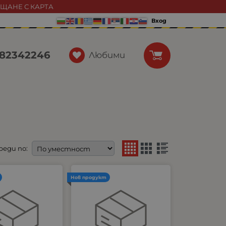
АЩАНЕ С КАРТА
Вход
82342246
Любими
реди по:
Нов продукт