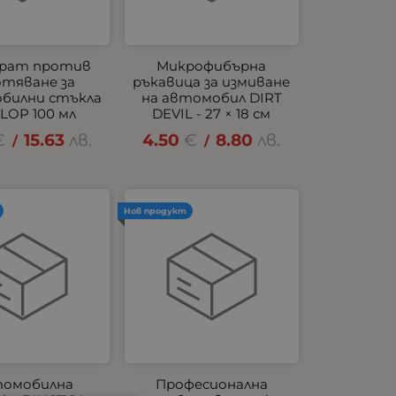
рат против
Микрофибърна
отяване за
ръкавица за измиване
билни стъкла
на автомобил DIRT
LOP 100 мл
DEVIL - 27 × 18 см
€
15.63
лв.
4.50
€
8.80
лв.
/
/
Нов продукт
омобилна
Професионална