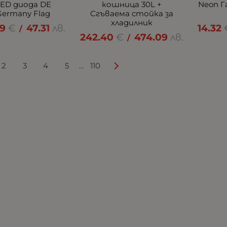
LED диода DE
кошница 30L +
Neon Г
Germany Flag
Сгъваема стойка за
хладилник
19
€
47.31
лв.
14.32
/
242.40
€
474.09
лв.
/
2
3
4
5
110
...