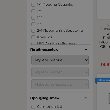
1+1 Предни Седалки
13"
14"
15"
L
Сигн
2+1 Предни Универсални
Б
Kрушки
Реж
IP66,
LED Дневни светлини
Свет
По автомобил
LED Ленти
LED Стопове
LED Фарове | Халогени |
19.
Задна светлина
LED Халогени
USB
Нов прод
Аксесоари за ремаркета
Аксесоари за
Производител
тротинетки
Блицове
Carmotion
(72)