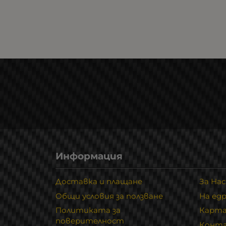
Информация
Доставка и плащане
За Нас
Общи условия за ползване
На ед
Политиката за
Карта
поверителност
Конт