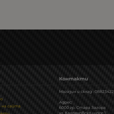
Контакти
Магазин и склад : 0882342
ро
Адрес:
 на сайта
6000 гр. Стара Загора
ул. Калояновско шосе 1
акти