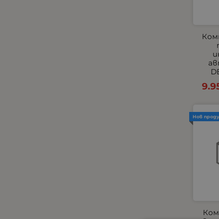
Комплекти
Компресори
КОПЧЕТА ЗА ЕЛ.СТЪКЛА И
Ком
ОГЛЕДАЛА
и
Къмпинг и градина
ав
Габарити - Маркери
DE
Маркучи и съединиения
9.9
Огледала
Окабеляване за светлини
Нов прод
Окабеляване и Бутони
Парктроник
Пневматични
Подглавници
Подгряващи подложки
Подлакътници
Покривала за автомобили
Ком
Помпи