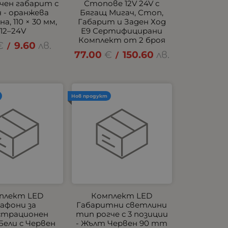
чен габарит с
Стопове 12V 24V с
 - оранжева
Бягащ Мигач, Стоп,
а, 110 × 30 мм,
Габарит и Заден Ход
12–24V
E9 Сертифицирани
Комплект от 2 броя
€
9.60
лв.
/
77.00
€
150.60
лв.
/
Нов продукт
плект LED
Комплект LED
афони за
Габаритни светлини
страционен
тип рогче с 3 позиции
Бели с Червен
- Жълт Червен 90 mm