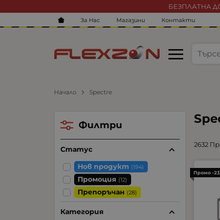
БЕЗПЛАТНА ДО
За Нас
Магазини
Контакти
Начало
Spectre
Spe
Филтри
2632 П
Статус
Нов продукт
(194)
Промо -2
Промоция
(12)
Препоръчан
(28)
Категория