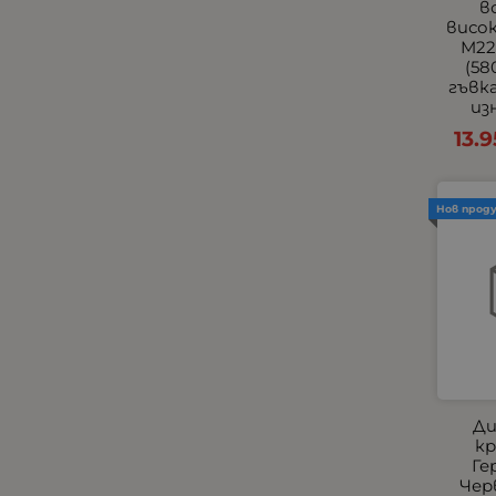
в
Универсални Накрайници
висок
M22
Хладилници, хладилни
(58
кутии и чанти
гъвк
Централно заключване и
из
аларми
13.9
Черни
Всички Универсални
Външни фарове с мигачи
Нов прод
Тънки Едноредови
Универсални Стелки
Универсални Халогени
Универсални
Подлакътници
Халогени за Камиони
Подлакътници по Модели
Ди
за Леки Автомобили по
кр
Модели
Ге
Чер
Прави LED барове