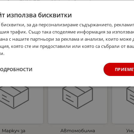
мобила DUNLOP
Микрофибърна къпра
аптеч
 части, основни
и Гъба за почистване
аксесоари за
на интериора на
светло
йт използва бисквитки
очистване на
автомобил Dunlop -
жилет
автомобил
аромат Океан
три
 бисквитки, за да персонализираме съдържанието, рекламит
Ев
0
€
32.27
лв.
4.99
€
9.76
лв.
шия трафик. Също така споделяме информация за използва
/
/
станда
рана с нашите партньори за реклама и анализи, които може
новите
ция, която сте им предоставили или която са събрали от в
27.00
и.
ПОДРОБНОСТИ
ПРИЕМЕ
укт
Нов продукт
Нов продукт
Маркуч за
Автомобилна
Ун