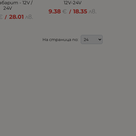
абарит - 12V /
12V-24V
24V
9.38
€
18.35
лв.
/
€
28.01
лв.
/
На страница по: