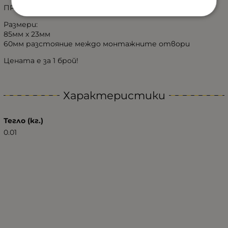
ПРИЛОЖЕНИЕ: СТРАНИЧНО/ЗАДНО
Размери:
85мм х 23мм
60мм разстояние междо монтажните отвори
Цената е за 1 брой!
Характеристики
Тегло (кг.)
0.01