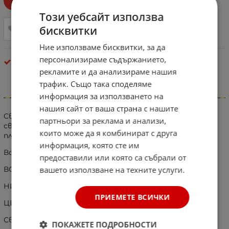
Уведоми ме при наличност!
Този уебсайт използва
бисквитки
Добави в любими
Ние използваме бисквитки, за да
персонализираме съдържанието,
Габарити - Други
рекламите и да анализираме нашия
трафик. Също така споделяме
информация за използването на
Информация
нашия сайт от ваша страна с нашите
Светодиоден маркер габарит токос червена
партньори за реклама и анализи,
светлина със 9 LED ЛЕД за бус ван ремарке каравана
които може да я комбинират с друга
платформа 12V
информация, която сте им
Волтаж 12V
предоставили или която са събрали от
вашето използване на техните услуги.
ВОДОУСТОЙЧИВ
НИСКА КОНСУМАЦИЯ НА ЕНЕРГИЯ
ПРИЕМЕТЕ ВСИЧКИ
ЦВЯТ: ЧЕРВЕН
Светодиоди:9
ПОКАЖЕТЕ ПОДРОБНОСТИ