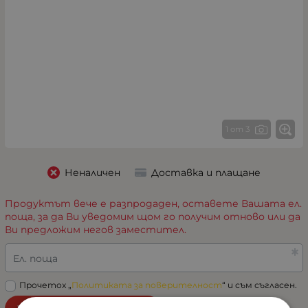
1 от 3
Неналичен
Доставка и плащане
Продуктът вече е разпродаден, оставете Вашата ел.
поща, за да Ви уведомим щом го получим отново или да
Ви предложим негов заместител.
Ел. поща
Прочетох „
Политиката за поверителност
“ и съм съгласен.