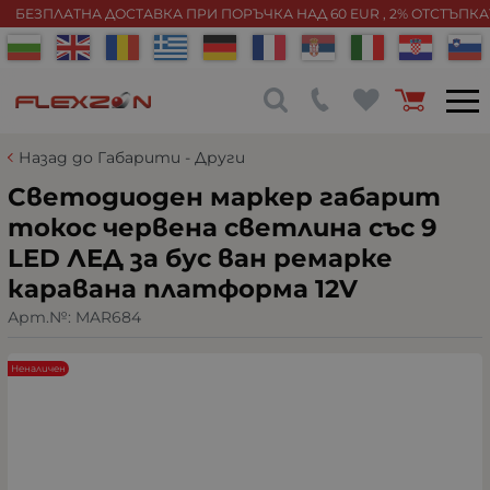
БЕЗПЛАТНА ДОСТАВКА ПРИ ПОРЪЧКА НАД 60 EUR , 2% ОТСТЪПК
Назад до Габарити - Други
Светодиоден маркер габарит
токос червена светлина със 9
LED ЛЕД за бус ван ремарке
каравана платформа 12V
Арт.№:
MAR684
Неналичен