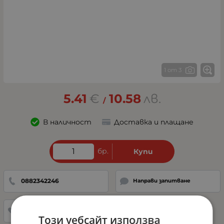
1 от 3
5.41
€
10.58
лв.
/
В наличност
Доставка и плащане
бр.
Купи
0882342246
Направи запитване
Добави в любими
Този уебсайт използва