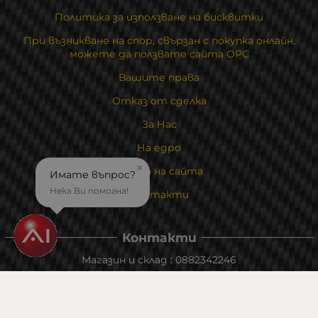
Политика за използване на бисквитки
При възникване на спор, свързан с покупка онлайн,
можете да ползвате сайта ОРС
Вашите права
Отказ от сделка
За Нас
На едро
×
Карта на сайта
Имате въпрос?
Нека Ви помогна!
Контакти
Контакти
Магазин и склад : 0882342246
Адрес:
6000 гр. Стара Загора
ул. Калояновско шосе 1