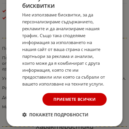
бисквитки
Екстериор - Разни
Ние използваме бисквитки, за да
Dunlop
персонализираме съдържанието,
рекламите и да анализираме нашия
трафик. Също така споделяме
Информация
информация за използването на
Покривало за предно стъкло на автомобил
нашия сайт от ваша страна с нашите
партньори за реклама и анализи,
Покривалото предпазва от замръзване и заледяване,
които може да я комбинират с друга
от вредните ултравиолетови лъчи на слънцето, от
градушка и киселинни дъждове.
информация, която сте им
предоставили или която са събрали от
Универсален размер подходящ за всеки вид автомобил.
вашето използване на техните услуги.
Размери: 150 x 70 см
Дебелина: 1.5 мм
ПРИЕМЕТЕ ВСИЧКИ
Материал: алуминиево фолио
ПОКАЖЕТЕ ПОДРОБНОСТИ
Характеристики