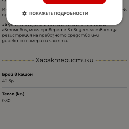
Инсталира се лесно и удобно, няма нужда от свързване,
ПОКАЖЕТЕ ПОДРОБНОСТИ
просто включете и пуснете.
За да сте сигурни в съвместимостта с вашия
автомобил, моля проверете в свидетелството за
регистрация на превозното средство или
директно номера на частта.
Характеристики
Брой в кашон
40 бр.
Тегло (кг.)
0.30