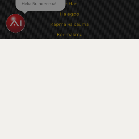
За Нас
Нека Ви помогна!
На едро
Карта на сайта
Контакти
Контакти
Магазин и склад : 0882342246
Адрес:
6000 гр. Стара Загора
ул. Калояновско шосе 1
Методи на плащане
Следвайте ни