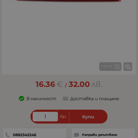
1 от 4
16.36
€
32.00
лв.
/
В наличност
Доставка и плащане
бр.
Купи
0882342246
Направи запитване