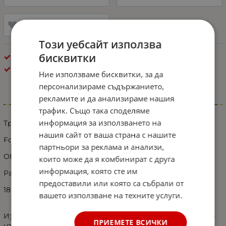
Добави в любими
Този уебсайт използва
бисквитки
Брой в кашон: 40 бр.
Стопове по модели
Ние използваме бисквитки, за да
персонализираме съдържанието,
рекламите и да анализираме нашия
Информация
трафик. Също така споделяме
информация за използването на
Трети стоп, задна светлина за
нашия сайт от ваша страна с нашите
Ford Transit 150 250 350 MK8 Custom 2012+
партньори за реклама и анализи,
OE номер : JK4V-13N408-AA / JK4V-15425-AA
които може да я комбинират с друга
информация, която сте им
Размери: 39 х 6 х 4,5 cm
предоставили или която са събрали от
18 бр омощни LED диоди
вашето използване на техните услуги.
Изработен е от висококачествен материал, който е
ПРИЕМЕТЕ ВСИЧКИ
издръжлив и има дълъг експлоатационен живот.