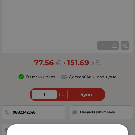
1 от 11
77.56
€
151.69
лв.
/
В наличност
Доставка и плащане
бр.
Купи
0882342246
Направи запитване
Добави в любими