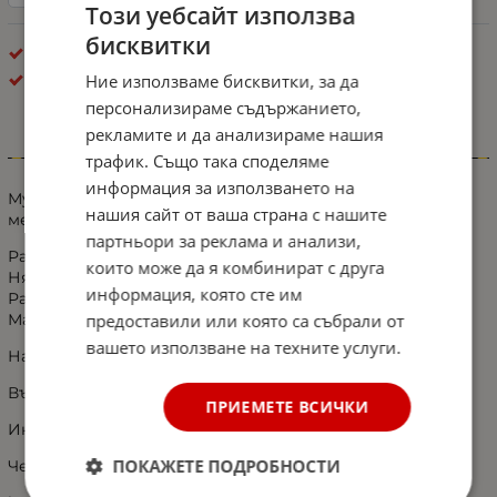
Този уебсайт използва
бисквитки
Брой в кашон: 6 бр.
Ние използваме бисквитки, за да
Тромби / Клаксони - Екстериор
персонализираме съдържанието,
рекламите и да анализираме нашия
Информация
трафик. Също така споделяме
информация за използването на
Музикална тромба клаксон HI-DO "Baby Shark" и още 12
нашия сайт от ваша страна с нашите
мелодии за бус ван автомобил 12V 125d
партньори за реклама и анализи,
Работи с електричество и въздух.
които може да я комбинират с друга
Няма да работи без въздушна връзка.
информация, която сте им
Работи с 6 мм вход за маркуч за въздух.
предоставили или която са събрали от
Материал: алуминий.
вашето използване на техните услуги.
Напрежение: 12V
Въздушно налягане: 3-10 Bar.
ПРИЕМЕТЕ ВСИЧКИ
Интензитет на звука: 125db(A)~5db от 2 метра
ПОКАЖЕТЕ ПОДРОБНОСТИ
Честота: 370Hz-475Hz