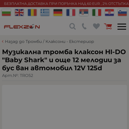
БЕЗПЛАТНА ДОСТАВКА ПРИ ПОРЪЧКА НАД 60 EUR , 2% ОТСТЪПК
Назад до Тромби / Клаксони - Екстериор
Музикална тромба клаксон HI-DO
"Baby Shark" и още 12 мелодии за
бус ван автомобил 12V 125d
Арт.№:
TRO52