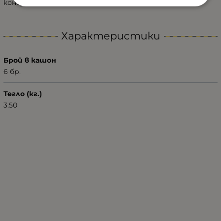
консумация на ток: 05-2A
Характеристики
Брой в кашон
6 бр.
Тегло (кг.)
3.50