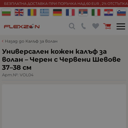
БЕЗПЛАТНА ДОСТАВКА ПРИ ПОРЪЧКА НАД 60 EUR , 2% ОТСТЪПК
Назад до Калъф за волан
Универсален кожен калъф за
волан – Черен с Червени Шевове
37–38 см
Арт.№:
VOL04