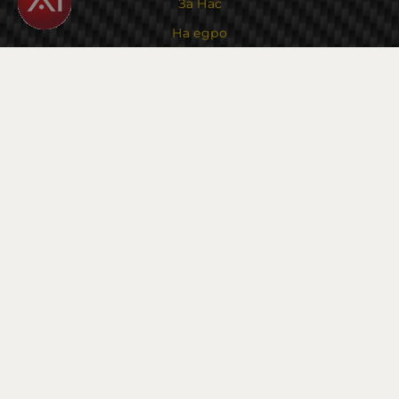
За Нас
На едро
Карта на сайта
Контакти
Контакти
Магазин и склад : 0882342246
Адрес:
6000 гр. Стара Загора
ул. Калояновско шосе 1
Методи на плащане
Следвайте ни