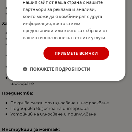
нашия сайт от ваша страна с нашите
Подходящ за кръгли и D-образни волани
партньори за реклама и анализи,
За волани с диаметър 37–38 см (15 инча)
които може да я комбинират с друга
информация, която сте им
Характеристики:
предоставили или която са събрали от
Материал: PU кожа
вашето използване на техните услуги.
Цвят: Черен с червени декоративни шевове
Устойчивост: Издръжлив при ежедневно
използване
ПРИЕМЕТЕ ВСИЧКИ
Защита: Скрива следи от износване и предпазва
оригиналното покритие
Монтаж: Лесен, без нужда от инструменти – с
ПОКАЖЕТЕ ПОДРОБНОСТИ
еластична вътрешна част
Усещане: Подобрява захвата и комфорта при
шофиране
Предимства:
Покрива следи от износване и надраскване
Подобрява визията на интериора
Устойчив на износване и приплъзване
Инструкции за монтаж: