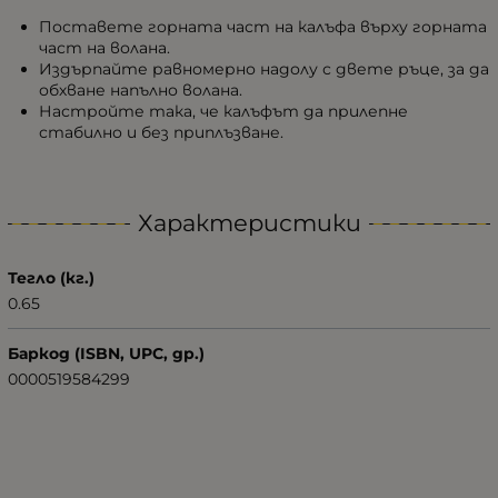
Поставете горната част на калъфа върху горната
част на волана.
Издърпайте равномерно надолу с двете ръце, за да
обхване напълно волана.
Настройте така, че калъфът да прилепне
стабилно и без приплъзване.
Характеристики
Тегло (кг.)
0.65
Баркод (ISBN, UPC, др.)
0000519584299