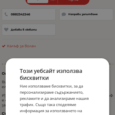
0882342246
Направи запитване
Добави в любими
Калъф за волан
Информация
Този уебсайт използва
Описание на продукта
бисквитки
Висококачествен универсален калъф за волан с
Ние използваме бисквитки, за да
елегантни червени шевове.
персонализираме съдържанието,
Изработен от здрава и устойчива PU кожа, този калъф
рекламите и да анализираме нашия
е създаден за по-добро сцепление, стилна визия и
трафик. Също така споделяме
защита от износване.
информация за използването на
Съвместимост: