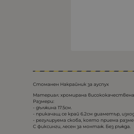
Стоманен Накрайник за ауспух
Материал: хромирана висококачествена
Размери:
- дължина 17.5см.
- прикачащ се край 6.2см диаметър, изход
- регулируема скоба, която приема разм
С фиксинги, лесен за монтаж. Без ръжда.