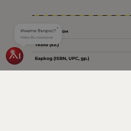
×
Имате въпрос?
Брой в кашон
Нека Ви помогна!
Тегло (кг.)
Баркод (ISBN, UPC, др.)