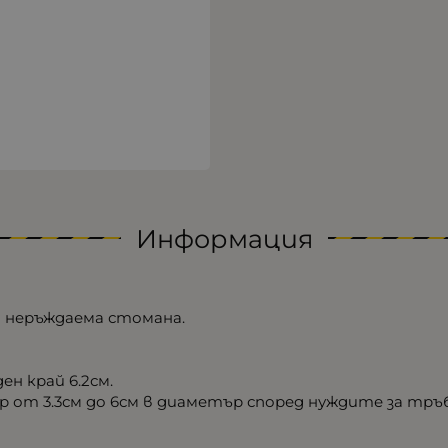
Информация
 неръждаема стомана.
ен край 6.2см.
ер от 3.3см до 6см в диаметър според нуждите за тръ