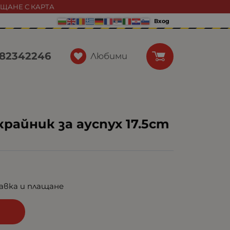
АЩАНЕ С КАРТА
Вход
82342246
Любими
райник за ауспух 17.5cm
авка и плащане
и