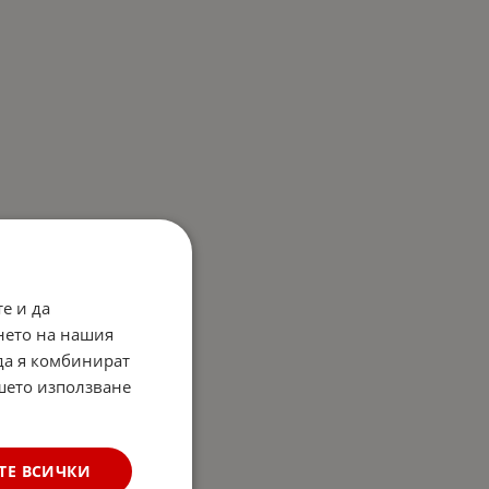
е и да
нето на нашия
 да я комбинират
ашето използване
ТЕ ВСИЧКИ