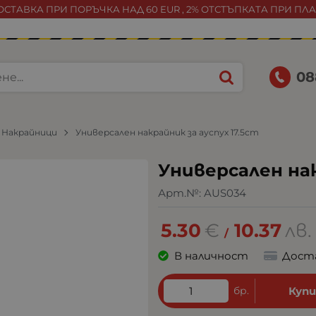
СТАВКА ПРИ ПОРЪЧКА НАД 60 EUR , 2% ОТСТЪПКАТА ПРИ ПЛ
08
 Накрайници
Универсален накрайник за ауспух 17.5cm
Универсален нак
Арт.№:
AUS034
5.30
€
10.37
лв.
/
В наличност
Дост
бр.
Куп