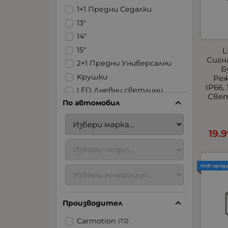
1+1 Предни Седалки
13"
14"
15"
L
Сигн
2+1 Предни Универсални
Б
Kрушки
Реж
IP66,
LED Дневни светлини
Свет
По автомобил
LED Ленти
LED Стопове
LED Фарове | Халогени |
19.
Задна светлина
LED Халогени
USB
Нов прод
Аксесоари за ремаркета
Аксесоари за
Производител
тротинетки
Блицове
Carmotion
(72)