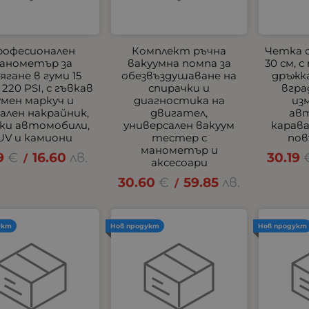
рофесионален
Комплект ръчна
Четка 
анометър за
вакуумна помпа за
30 см, 
ягане в гуми 15
обезвъздушаване на
дръжка
 220 PSI, с гъвкав
спирачки и
вгра
умен маркуч и
диагностика на
из
лен накрайник,
двигател,
ав
еки автомобили,
универсален вакуум
карав
UV и камиони
тестер с
пов
манометър и
9
€
16.60
лв.
30.19
/
аксесоари
30.60
€
59.85
лв.
/
укт
Нов продукт
Нов продукт