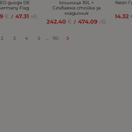
LED диода DE
кошница 30L +
Neon Г
Germany Flag
Сгъваема стойка за
хладилник
19
€
47.31
лв.
14.32
/
242.40
€
474.09
лв.
/
2
3
4
5
110
...