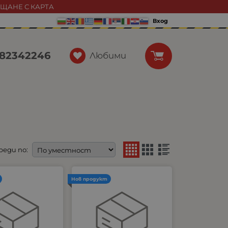
АЩАНЕ С КАРТА
Вход
82342246
Любими
реди по:
Нов продукт