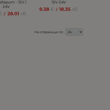
абарит - 12V /
12V-24V
24V
9.38
€
18.35
лв.
/
€
28.01
лв.
/
На страница по: