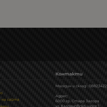
Контакти
Магазин и склад : 0882342
ро
Адрес:
 на сайта
6000 гр. Стара Загора
ул. Калояновско шосе 1
акти