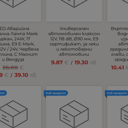
ED Аварийна
Универсален
Въртящ
ална Лампа Маяк
автомобилен клаксон
водн
уркан, 24W, 17
12V, 118 dB, Ø90 мм, E9
из
има, E9 E-Mark,
сертификат, за леки
авт
 12V / 24V, Червена
и лекотоварни
градина
лина, С Магнит
автомобили
глави,
и Вендуза
гради
9.87
€
19.30
лв.
/
26.00
€
10.41
99
€
39.10
лв.
/
укт
Нов продукт
Нов продукт