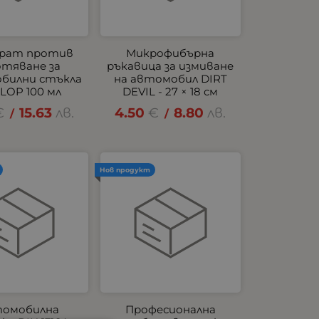
рат против
Микрофибърна
отяване за
ръкавица за измиване
билни стъкла
на автомобил DIRT
LOP 100 мл
DEVIL - 27 × 18 см
€
15.63
лв.
4.50
€
8.80
лв.
/
/
Нов продукт
омобилна
Професионална