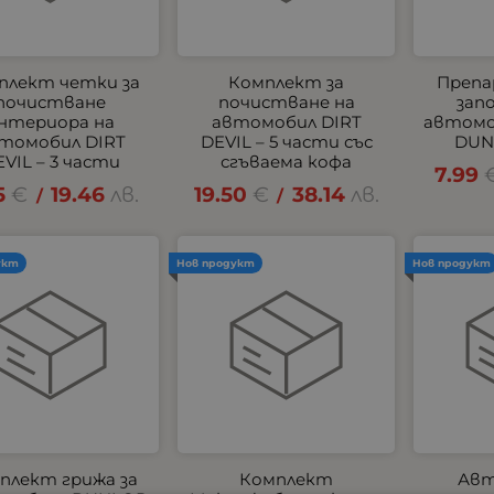
плект четки за
Комплект за
Препа
почистване
почистване на
зап
нтериора на
автомобил DIRT
автомо
томобил DIRT
DEVIL – 5 части със
DUN
VIL – 3 части
сгъваема кофа
7.99
5
€
19.46
лв.
19.50
€
38.14
лв.
/
/
укт
Нов продукт
Нов продукт
плект грижа за
Комплект
Авт