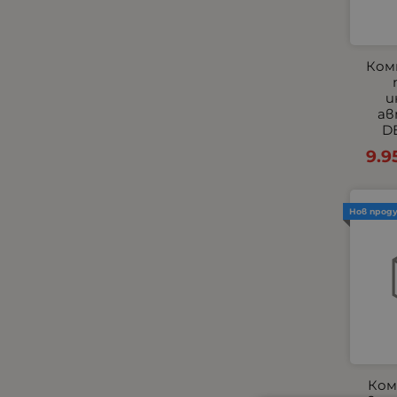
Комплекти
Компресори
КОПЧЕТА ЗА ЕЛ.СТЪКЛА И
Ком
ОГЛЕДАЛА
и
Къмпинг и градина
ав
Габарити - Маркери
DE
Маркучи и съединиения
9.9
Огледала
Окабеляване за светлини
Нов прод
Окабеляване и Бутони
Парктроник
Пневматични
Подглавници
Подгряващи подложки
Подлакътници
Покривала за автомобили
Ком
Помпи