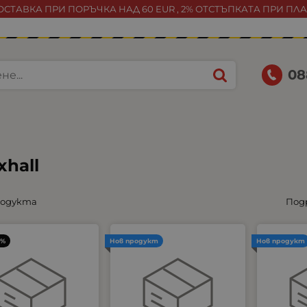
СТАВКА ПРИ ПОРЪЧКА НАД 60 EUR , 2% ОТСТЪПКАТА ПРИ ПЛ
08
xhall
родукта
Под
3%
Нов продукт
Нов продукт