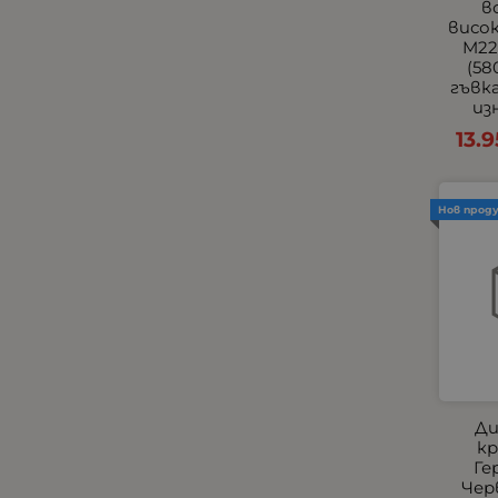
в
Универсални Накрайници
висок
M22
Хладилници, хладилни
(58
кутии и чанти
гъвк
Централно заключване и
из
аларми
13.9
Черни
Всички Универсални
Външни фарове с мигачи
Нов прод
Тънки Едноредови
Универсални Стелки
Универсални Халогени
Универсални
Подлакътници
Халогени за Камиони
Подлакътници по Модели
Ди
за Леки Автомобили по
кр
Модели
Ге
Чер
Прави LED барове