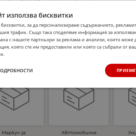
мобила DUNLOP
Микрофибърна къпра
аптеч
 части, основни
и Гъба за почистване
аксесоари за
на интериора на
светло
йт използва бисквитки
очистване на
автомобил Dunlop -
жилет
автомобил
аромат Океан
три
 бисквитки, за да персонализираме съдържанието, рекламит
Ев
0
€
32.27
лв.
4.99
€
9.76
лв.
шия трафик. Също така споделяме информация за използва
/
/
станда
рана с нашите партньори за реклама и анализи, които може
новите
ция, която сте им предоставили или която са събрали от в
27.00
и.
ПОДРОБНОСТИ
ПРИЕМЕ
укт
Нов продукт
Нов продукт
Маркуч за
Автомобилна
Ун