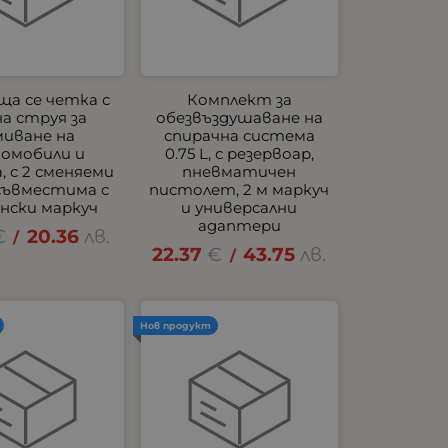
а се четка с
Комплект за
а струя за
обезвъздушаване на
миване на
спирачна система
омобили и
0.75 L, с резервоар,
, с 2 сменяеми
пневматичен
 съвместима с
пистолет, 2 м маркуч
нски маркуч
и универсални
адаптери
€
20.36
лв.
/
22.37
€
43.75
лв.
/
Нов продукт