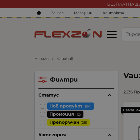
БЕЗПЛАТНА ДО
За Нас
Магазини
Контакти
Начало
Vauxhall
Vau
Филтри
2636 П
Статус
Нов продукт
(194)
Промо -2
Промоция
(12)
Препоръчан
(28)
Категория