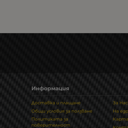
Информация
Доставка и плащане
За Нас
Общи условия за ползване
На ед
Политиката за
Карта
поверителност
Конт