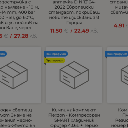
одоструйка с
аптечка DIN 13164-
страни
о налягане - 10 м,
2022 Европейски
мигач
-14 mm, 400 bar
стандарт, покриващ
светлин
00 PSI), до 60°C,
новите изисквания в
ав и устойчив на
Гърция
4.91
носване, черен
11.50
€
22.49
лв.
/
5
€
27.28
лв.
/
укт
Нов продукт
Нов продукт
Препоръчан
оден светещ
Къмпинг комплект
Ком
ъст Знаме на
Flexzon - Kомпресорен
Пл
рмания Черно-
SMART хладилник
Реги
вено-Жълто 84
фризер 43.6L + Термо
номер 