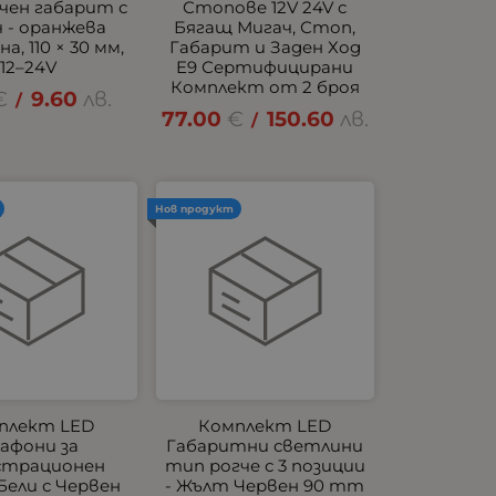
чен габарит с
Стопове 12V 24V с
 - оранжева
Бягащ Мигач, Стоп,
а, 110 × 30 мм,
Габарит и Заден Ход
12–24V
E9 Сертифицирани
Комплект от 2 броя
€
9.60
лв.
/
77.00
€
150.60
лв.
/
Нов продукт
плект LED
Комплект LED
афони за
Габаритни светлини
страционен
тип рогче с 3 позиции
Бели с Червен
- Жълт Червен 90 mm