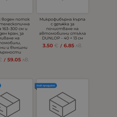
с воден поток
Микрофибърна кърпа
с телескопична
с дръжка за
 163–300 см и
почистване на
ден кран, за
автомобилни стъкла
миване на
DUNLOP - 40 × 13 см
томобили,
3.50
€
6.85
лв.
/
ани и външни
ърхности
€
59.05
лв.
/
Нов продукт