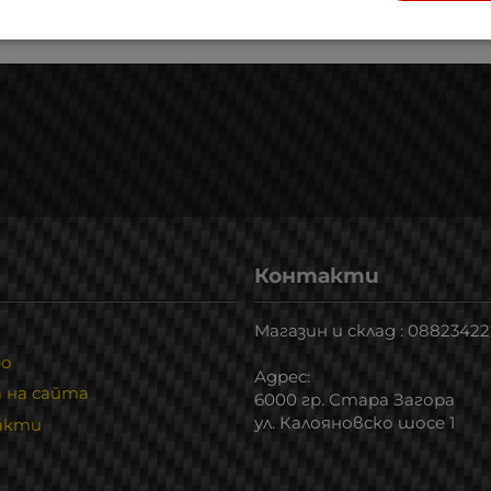
Контакти
Магазин и склад : 0882342
ро
Адрес:
 на сайта
6000 гр. Стара Загора
ул. Калояновско шосе 1
акти