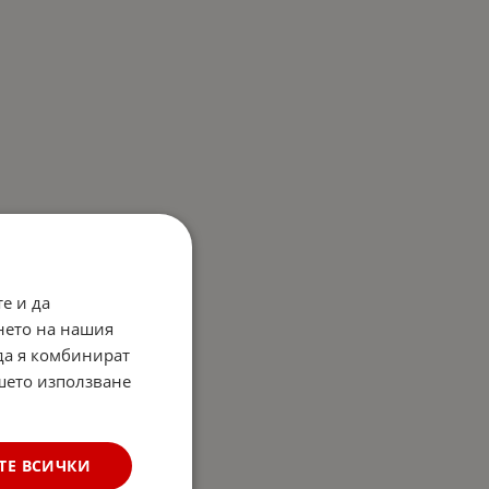
е и да
нето на нашия
 да я комбинират
ашето използване
ТЕ ВСИЧКИ