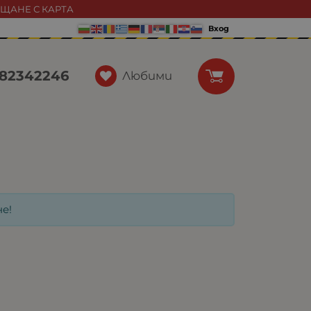
АЩАНЕ С КАРТА
Вход
82342246
Любими
е!