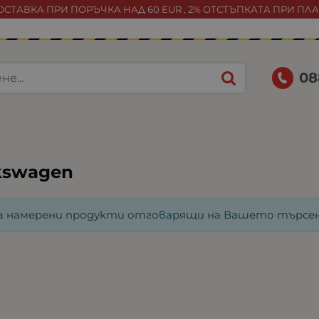
СТАВКА ПРИ ПОРЪЧКА НАД 60 EUR , 2% ОТСТЪПКАТА ПРИ ПЛ
08
kswagen
а намерени продукти отговарящи на Вашето търсен