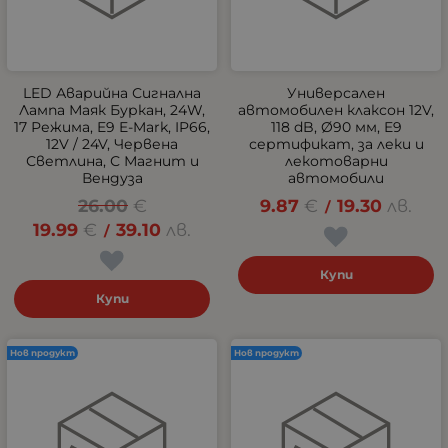
LED Аварийна Сигнална
Универсален
Лампа Маяк Буркан, 24W,
автомобилен клаксон 12V,
17 Режима, E9 E-Mark, IP66,
118 dB, Ø90 мм, E9
12V / 24V, Червена
сертификат, за леки и
Светлина, С Магнит и
лекотоварни
Вендуза
автомобили
26.00
€
9.87
€
19.30
лв.
/
19.99
€
39.10
лв.
/
Купи
Купи
Нов продукт
Нов продукт