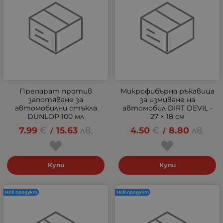
Препарат против
Микрофибърна ръкавица
запотяване за
за измиване на
автомобилни стъкла
автомобил DIRT DEVIL -
DUNLOP 100 мл
27 × 18 см
7.99
€
15.63
лв.
4.50
€
8.80
лв.
/
/
Купи
Купи
Нов продукт
Нов продукт