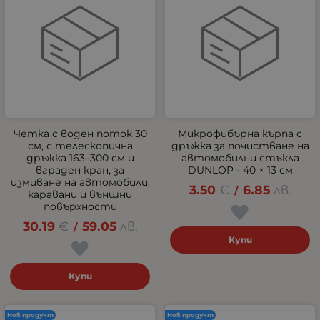
Четка с воден поток 30
Микрофибърна кърпа с
см, с телескопична
дръжка за почистване на
дръжка 163–300 см и
автомобилни стъкла
вграден кран, за
DUNLOP - 40 × 13 см
измиване на автомобили,
3.50
€
6.85
лв.
/
каравани и външни
повърхности
30.19
€
59.05
лв.
/
Купи
Купи
Нов продукт
Нов продукт