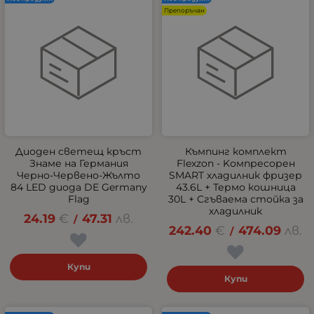
Препоръчан
Диоден светещ кръст
Къмпинг комплект
Знаме на Германия
Flexzon - Kомпресорен
Черно-Червено-Жълто
SMART хладилник фризер
84 LED диода DE Germany
43.6L + Термо кошница
Flag
30L + Сгъваема стойка за
хладилник
24.19
€
47.31
лв.
/
242.40
€
474.09
лв.
/
Купи
Купи