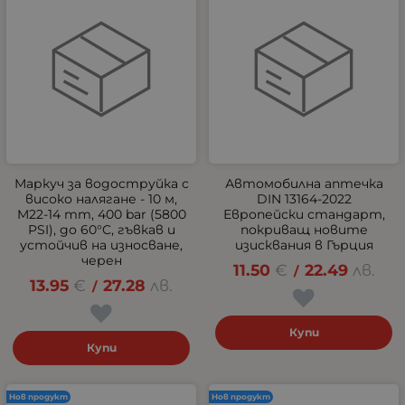
Маркуч за водоструйка с
Автомобилна аптечка
високо налягане - 10 м,
DIN 13164-2022
M22-14 mm, 400 bar (5800
Европейски стандарт,
PSI), до 60°C, гъвкав и
покриващ новите
устойчив на износване,
изисквания в Гърция
черен
11.50
€
22.49
лв.
/
13.95
€
27.28
лв.
/
Купи
Купи
Нов продукт
Нов продукт