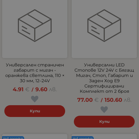
Универсален страничен
Универсални LED
габарит с мигач -
Стопове 12V 24V с Бягащ
оранжева светлина, 110 ×
Мигач, Стоп, Габарит и
30 мм, 12–24V
Заден Ход E9
Сертифицирани
4.91
€
9.60
лв.
/
Комплект от 2 броя
77.00
€
150.60
лв.
/
Купи
Купи
Нов продукт
Нов продукт