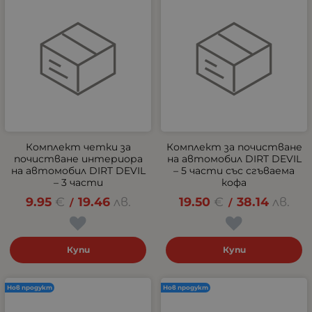
Комплект четки за
Комплект за почистване
почистване интериора
на автомобил DIRT DEVIL
на автомобил DIRT DEVIL
– 5 части със сгъваема
– 3 части
кофа
9.95
€
19.46
лв.
19.50
€
38.14
лв.
/
/
Купи
Купи
Нов продукт
Нов продукт