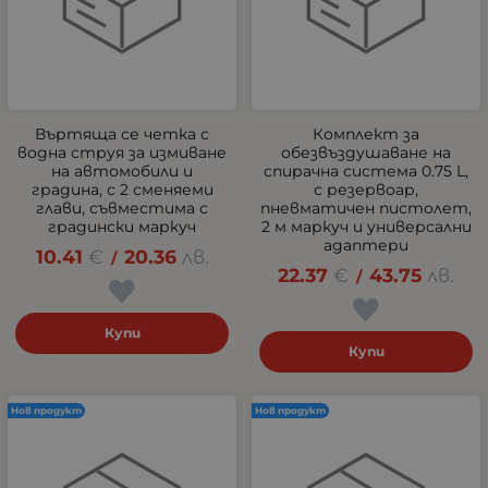
Въртяща се четка с
Комплект за
водна струя за измиване
обезвъздушаване на
на автомобили и
спирачна система 0.75 L,
градина, с 2 сменяеми
с резервоар,
глави, съвместима с
пневматичен пистолет,
градински маркуч
2 м маркуч и универсални
адаптери
10.41
€
20.36
лв.
/
22.37
€
43.75
лв.
/
Купи
Купи
Нов продукт
Нов продукт