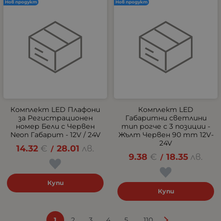
Нов продукт
Нов продукт
Комплект LED Плафони
Комплект LED
за Регистрационен
Габаритни светлини
номер Бели с Червен
тип рогче с 3 позиции -
Neon Габарит - 12V / 24V
Жълт Червен 90 mm 12V-
24V
14.32
€
28.01
лв.
/
9.38
€
18.35
лв.
/
Купи
Купи
...
1
2
3
4
5
110