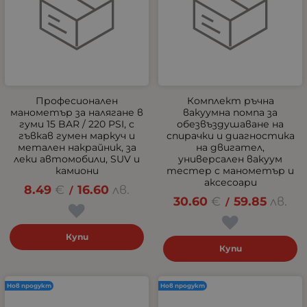
Професионален
Комплект ръчна
манометър за налягане в
вакуумна помпа за
гуми 15 BAR / 220 PSI, с
обезвъздушаване на
гъвкав гумен маркуч и
спирачки и диагностика
метален накрайник, за
на двигател,
леки автомобили, SUV и
универсален вакуум
камиони
тестер с манометър и
аксесоари
8.49
€
16.60
лв.
/
30.60
€
59.85
лв.
/
Купи
Купи
Нов продукт
Нов продукт