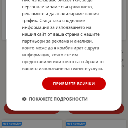
персонализираме съдържанието,
рекламите и да анализираме нашия
трафик. Също така споделяме
информация за използването на
нашия сайт от ваша страна с нашите
партньори за реклама и анализи,
Автомобилна аптечка
Професионална
които може да я комбинират с друга
DIN 13164-2022 +
пянообразуваща дюза 1 л
информация, която сте им
светлоотразителна
за водоструйка, Foam
жилетка и авариен
Cannon, Quick Connect 1/4"
предоставили или която са събрали от
триъгълник –
- регулиране на струята
вашето използване на техните услуги.
Европейски стандарт,
и концентрацията на
покриващ новите
пяната, 5 дюзи в
изисквания в Гърция
комплекта
ПРИЕМЕТЕ ВСИЧКИ
27.00
€
52.81
лв.
10.29
€
20.13
лв.
/
/
ПОКАЖЕТЕ ПОДРОБНОСТИ
Купи
Купи
Нов продукт
Нов продукт