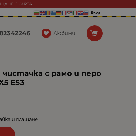
АЩАНЕ С КАРТА
Вход
82342246
Любими
 чистачка с рамо и перо
5 E53
авка и плащане
и