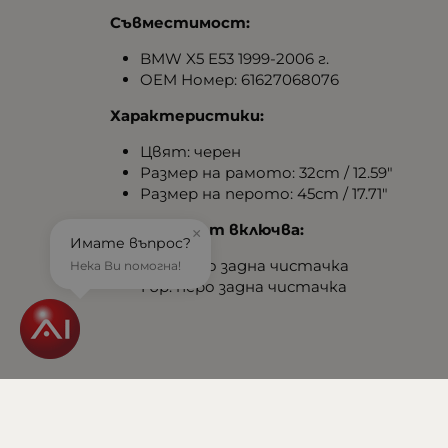
Съвместимост:
BMW X5 E53 1999-2006 г.
OEM Номер: 61627068076
Характеристики:
Цвят: черен
Размер на рамото: 32cm / 12.59"
Размер на перото: 45cm / 17.71"
Комплектът включва:
×
Имате въпрос?
1 бр. рамо задна чистачка
Нека Ви помогна!
1 бр. перо задна чистачка
Тегло (кг.)