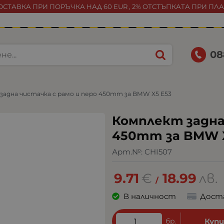
СТАВКА ПРИ ПОРЪЧКА НАД 60 EUR , 2% ОТСТЪПКАТА ПРИ ПЛ
08
задна чистачка с рамо и перо 450mm за BMW X5 E53
Комплект задна
450mm за BMW X
Арт.№:
CHI507
9.71
€
18.99
лв.
/
В наличност
Дост
бр.
Куп