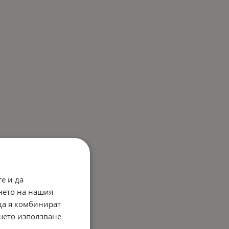
е и да
нето на нашия
 да я комбинират
ашето използване