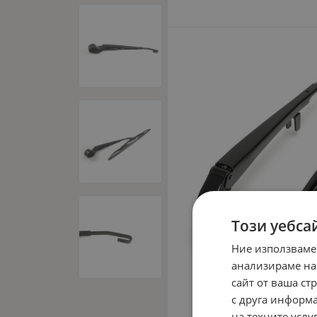
Този уебса
Ние използваме
анализираме на
сайт от ваша ст
с друга информа
на техните услуг