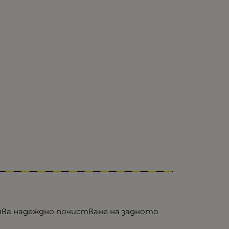
ява надеждно почистване на задното