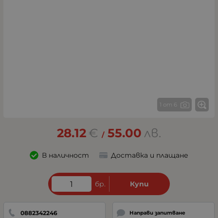
1 от 6
28.12
€
55.00
лв.
/
В наличност
Доставка и плащане
бр.
Купи
0882342246
Направи запитване