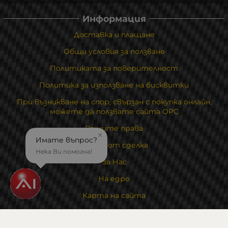
Информация
Доставка и плащане
Общи условия за ползване
Политиката за поверителност
Политика за използване на бисквитки
При възникване на спор, свързан с покупка онлайн,
можете да ползвате сайта ОРС
Вашите права
×
Имате въпрос?
Отказ от сделка
Нека Ви помогна!
За Нас
На едро
Карта на сайта
Контакти