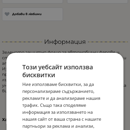
Добави в любими
Информация
Зеленото защитно фолио за автомобилни фарове и
стопове предлага едновременно ефективна защита и
атрактивен персонализиран стил.
Този уебсайт използва
Изработено от висококачествен материал, то
бисквитки
предпазва фаровете от надраскване, камъчета, UV
лъчи и замърсявания, като същевременно им придава
Ние използваме бисквитки, за да
уникален розов оттенък, който отличава автомобила
персонализираме съдържанието,
ви.
рекламите и да анализираме нашия
трафик. Също така споделяме
информация за използването на
нашия сайт от ваша страна с нашите
Характеристики:
партньори за реклама и анализи,