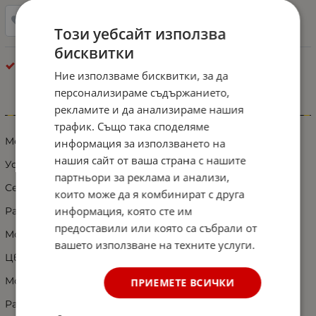
Добави в любими
Този уебсайт използва
бисквитки
LED Халогени
Ние използваме бисквитки, за да
персонализираме съдържанието,
рекламите и да анализираме нашия
Информация
трафик. Също така споделяме
Мощен и издръжлив.
информация за използването на
нашия сайт от ваша страна с нашите
Устойчива на вода IP67 , удари и вибрации.
партньори за реклама и анализи,
Сертификат: ECE R10, R148, R149
които може да я комбинират с друга
информация, която сте им
Работно напрежение: 10 - 30V
предоставили или която са събрали от
Мощност: 55W
вашето използване на техните услуги.
Цвят: бяло-жълто
Модел на лъча Спот Концентрирана светлина.
ПРИЕМЕТЕ ВСИЧКИ
Работна температура от -40 до +85.