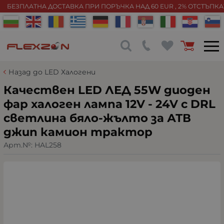
БЕЗПЛАТНА ДОСТАВКА ПРИ ПОРЪЧКА НАД 60 EUR , 2% ОТСТЪПК
Назад до LED Халогени
Качествен LED ЛЕД 55W диоден
фар халоген лампа 12V - 24V с DRL
светлина бяло-жълто за АТВ
джип камион трактор
Арт.№:
HAL258