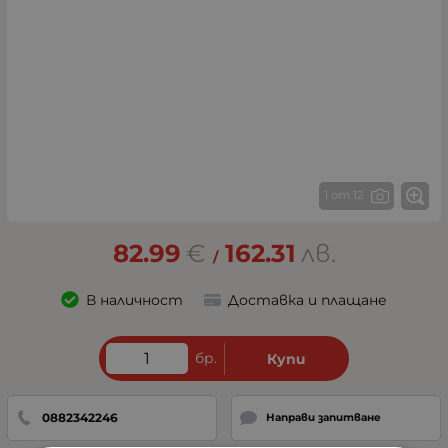
1 от 12
82.99
€
162.31
лв.
/
В наличност
Доставка и плащане
бр.
Купи
0882342246
Направи запитване