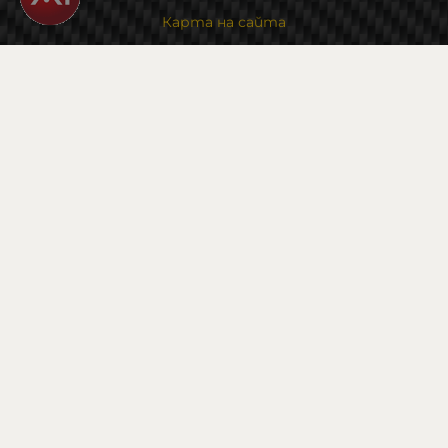
Карта на сайта
Контакти
Контакти
Магазин и склад : 0882342246
Адрес:
6000 гр. Стара Загора
ул. Калояновско шосе 1
Методи на плащане
Следвайте ни