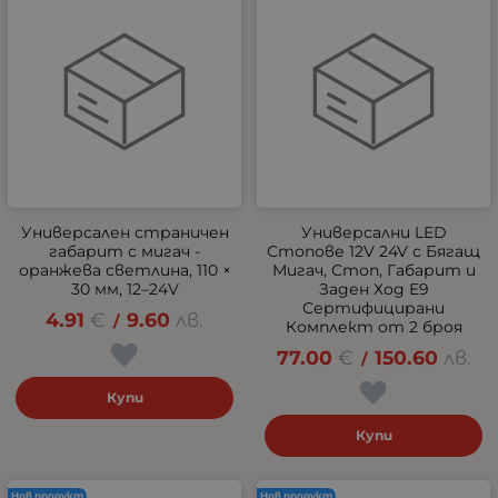
Универсален страничен
Универсални LED
габарит с мигач -
Стопове 12V 24V с Бягащ
оранжева светлина, 110 ×
Мигач, Стоп, Габарит и
30 мм, 12–24V
Заден Ход E9
Сертифицирани
4.91
€
9.60
лв.
/
Комплект от 2 броя
77.00
€
150.60
лв.
/
Купи
Купи
Нов продукт
Нов продукт