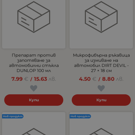
Препарат против
Микрофибърна ръкавица
запотяване за
за измиване на
автомобилни стъкла
автомобил DIRT DEVIL -
DUNLOP 100 мл
27 × 18 см
7.99
€
15.63
лв.
4.50
€
8.80
лв.
/
/
Купи
Купи
Нов продукт
Нов продукт