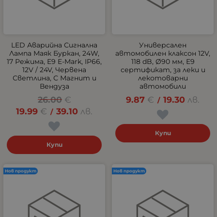
LED Аварийна Сигнална
Универсален
Лампа Маяк Буркан, 24W,
автомобилен клаксон 12V,
17 Режима, E9 E-Mark, IP66,
118 dB, Ø90 мм, E9
12V / 24V, Червена
сертификат, за леки и
Светлина, С Магнит и
лекотоварни
Вендуза
автомобили
26.00
€
9.87
€
19.30
лв.
/
19.99
€
39.10
лв.
/
Купи
Купи
Нов продукт
Нов продукт