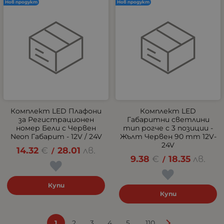
Нов продукт
Нов продукт
Комплект LED Плафони
Комплект LED
за Регистрационен
Габаритни светлини
номер Бели с Червен
тип рогче с 3 позиции -
Neon Габарит - 12V / 24V
Жълт Червен 90 mm 12V-
24V
14.32
€
28.01
лв.
/
9.38
€
18.35
лв.
/
Купи
Купи
...
1
2
3
4
5
110