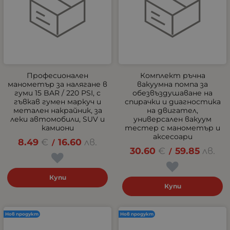
Професионален
Комплект ръчна
манометър за налягане в
вакуумна помпа за
гуми 15 BAR / 220 PSI, с
обезвъздушаване на
гъвкав гумен маркуч и
спирачки и диагностика
метален накрайник, за
на двигател,
леки автомобили, SUV и
универсален вакуум
камиони
тестер с манометър и
аксесоари
8.49
€
16.60
лв.
/
30.60
€
59.85
лв.
/
Купи
Купи
Нов продукт
Нов продукт