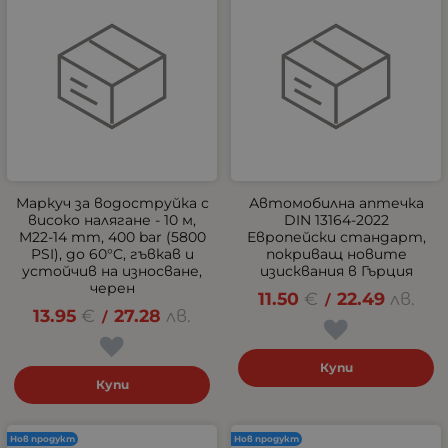
Маркуч за водоструйка с
Автомобилна аптечка
високо налягане - 10 м,
DIN 13164-2022
M22-14 mm, 400 bar (5800
Европейски стандарт,
PSI), до 60°C, гъвкав и
покриващ новите
устойчив на износване,
изисквания в Гърция
черен
11.50
€
22.49
лв.
/
13.95
€
27.28
лв.
/
Купи
Купи
Нов продукт
Нов продукт