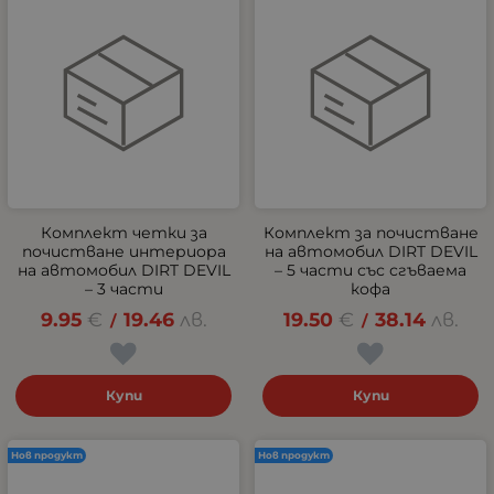
Комплект четки за
Комплект за почистване
почистване интериора
на автомобил DIRT DEVIL
на автомобил DIRT DEVIL
– 5 части със сгъваема
– 3 части
кофа
9.95
€
19.46
лв.
19.50
€
38.14
лв.
/
/
Купи
Купи
Нов продукт
Нов продукт