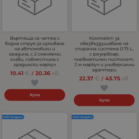
Въртяща се четка с
Комплект за
водна струя за измиване
обезвъздушаване на
на автомобили и
спирачна система 0.75 L,
градина, с 2 сменяеми
с резервоар,
глави, съвместима с
пневматичен пистолет,
градински маркуч
2 м маркуч и универсални
адаптери
10.41
€
20.36
лв.
/
22.37
€
43.75
лв.
/
Купи
Купи
Нов продукт
Нов продукт