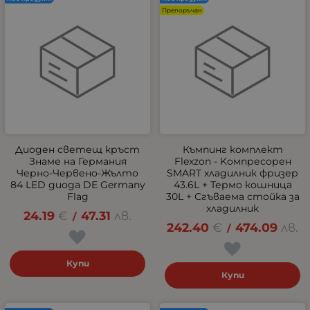
Препоръчан
Диоден светещ кръст
Къмпинг комплект
Знаме на Германия
Flexzon - Kомпресорен
Черно-Червено-Жълто
SMART хладилник фризер
84 LED диода DE Germany
43.6L + Термо кошница
Flag
30L + Сгъваема стойка за
хладилник
24.19
€
47.31
лв.
/
242.40
€
474.09
лв.
/
Купи
Купи