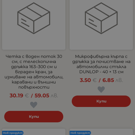
Четка с воден поток 30
Микрофибърна кърпа с
см, с телескопична
дръжка за почистване на
дръжка 163–300 см и
автомобилни стъкла
вграден кран, за
DUNLOP - 40 × 13 см
измиване на автомобили,
3.50
€
6.85
лв.
/
каравани и външни
повърхности
30.19
€
59.05
лв.
/
Купи
Купи
Нов продукт
Нов продукт