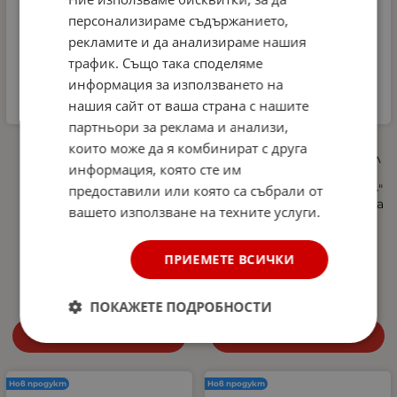
персонализираме съдържанието,
рекламите и да анализираме нашия
трафик. Също така споделяме
информация за използването на
нашия сайт от ваша страна с нашите
партньори за реклама и анализи,
Автомобилна аптечка
Професионална
които може да я комбинират с друга
DIN 13164-2022 +
пянообразуваща дюза 1 л
информация, която сте им
светлоотразителна
за водоструйка, Foam
жилетка и авариен
Cannon, Quick Connect 1/4"
предоставили или която са събрали от
триъгълник –
- регулиране на струята
вашето използване на техните услуги.
Европейски стандарт,
и концентрацията на
покриващ новите
пяната, 5 дюзи в
изисквания в Гърция
комплекта
ПРИЕМЕТЕ ВСИЧКИ
27.00
€
52.81
лв.
10.29
€
20.13
лв.
/
/
ПОКАЖЕТЕ ПОДРОБНОСТИ
Купи
Купи
Нов продукт
Нов продукт