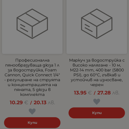
Професионална
Маркуч за водоструйка с
пянообразуваща дюза 1 л
високо налягане - 10 м,
за водоструйка, Foam
M22-14 mm, 400 bar (5800
Cannon, Quick Connect 1/4"
PSI), до 60°C, гъвкав и
- регулиране на струята
устойчив на износване,
и концентрацията на
черен
пяната, 5 дюзи в
13.95
€
27.28
лв.
/
комплекта
10.29
€
20.13
лв.
/
Купи
Купи