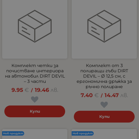
Комплект четки за
Комплект от 3
почистване интериора
полиращи гъби DIRT
на автомобил DIRT DEVIL
DEVIL – Ø 12,5 см, с
– 3 части
ергономична дръжка за
ръчно полиране
9.95
€
19.46
лв.
/
7.40
€
14.47
лв.
/
Купи
Купи
Нов продукт
Нов продукт