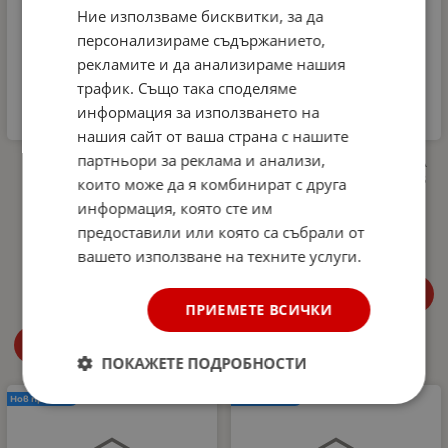
Ние използваме бисквитки, за да
персонализираме съдържанието,
рекламите и да анализираме нашия
трафик. Също така споделяме
информация за използването на
нашия сайт от ваша страна с нашите
партньори за реклама и анализи,
Комплект
Прахов пожарогасител
Микрофибърна къпра и
Гърция 2КГ ABC (13A 89B
които може да я комбинират с друга
Гъба за почистване на
C) EN3 със стойка
информация, която сте им
интериора на
34.89
€
68.24
лв.
/
автомобил Dunlop -
предоставили или която са събрали от
аромат Океан
вашето използване на техните услуги.
4.99
€
9.76
лв.
/
Купи
ПРИЕМЕТЕ ВСИЧКИ
Купи
ПОКАЖЕТЕ ПОДРОБНОСТИ
Нов продукт
Нов продукт