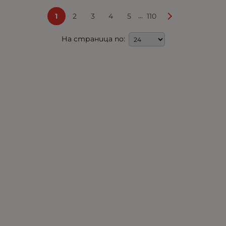
...
1
2
3
4
5
110
На страница по: