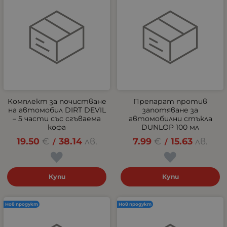
Комплект за почистване
Препарат против
на автомобил DIRT DEVIL
запотяване за
– 5 части със сгъваема
автомобилни стъкла
кофа
DUNLOP 100 мл
19.50
€
38.14
лв.
7.99
€
15.63
лв.
/
/
Купи
Купи
Нов продукт
Нов продукт