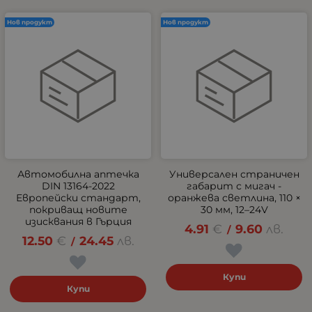
Нов продукт
Нов продукт
Автомобилна аптечка
Универсален страничен
DIN 13164-2022
габарит с мигач -
Европейски стандарт,
оранжева светлина, 110 ×
покриващ новите
30 мм, 12–24V
изисквания в Гърция
4.91
€
9.60
лв.
/
12.50
€
24.45
лв.
/
Купи
Купи