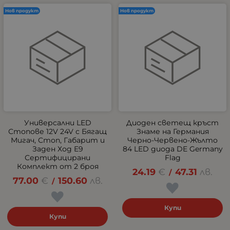
Нов продукт
Нов продукт
Универсални LED
Диоден светещ кръст
Стопове 12V 24V с Бягащ
Знаме на Германия
Мигач, Стоп, Габарит и
Черно-Червено-Жълто
Заден Ход E9
84 LED диода DE Germany
Сертифицирани
Flag
Комплект от 2 броя
24.19
€
47.31
лв.
/
77.00
€
150.60
лв.
/
Купи
Купи