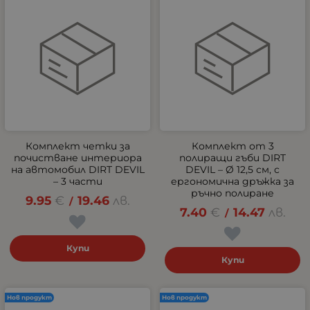
Комплект четки за
Комплект от 3
почистване интериора
полиращи гъби DIRT
на автомобил DIRT DEVIL
DEVIL – Ø 12,5 см, с
– 3 части
ергономична дръжка за
ръчно полиране
9.95
€
19.46
лв.
/
7.40
€
14.47
лв.
/
Купи
Купи
Нов продукт
Нов продукт