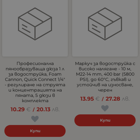
Професионална
Маркуч за водоструйка с
пянообразуваща дюза 1 л
високо налягане - 10 м,
за водоструйка, Foam
M22-14 mm, 400 bar (5800
Cannon, Quick Connect 1/4"
PSI), до 60°C, гъвкав и
- регулиране на струята
устойчив на износване,
и концентрацията на
черен
пяната, 5 дюзи в
13.95
€
27.28
лв.
/
комплекта
10.29
€
20.13
лв.
/
Купи
Купи