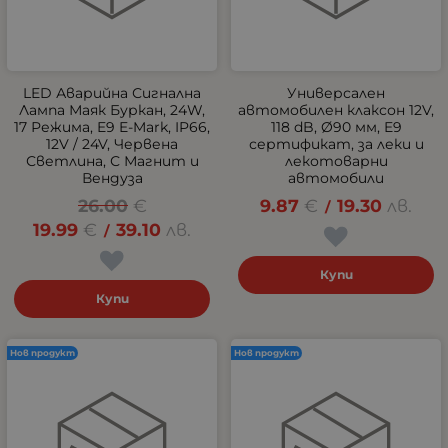
LED Аварийна Сигнална
Универсален
Лампа Маяк Буркан, 24W,
автомобилен клаксон 12V,
17 Режима, E9 E-Mark, IP66,
118 dB, Ø90 мм, E9
12V / 24V, Червена
сертификат, за леки и
Светлина, С Магнит и
лекотоварни
Вендуза
автомобили
26.00
€
9.87
€
19.30
лв.
/
19.99
€
39.10
лв.
/
Купи
Купи
Нов продукт
Нов продукт