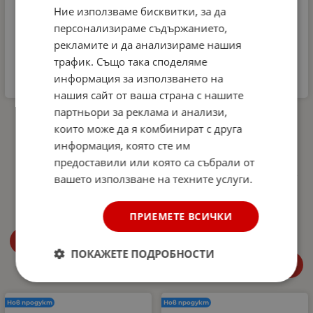
Ние използваме бисквитки, за да
персонализираме съдържанието,
рекламите и да анализираме нашия
трафик. Също така споделяме
информация за използването на
нашия сайт от ваша страна с нашите
партньори за реклама и анализи,
Комплект
Автомобилна аптечка
Микрофибърна къпра и
DIN 13164-2022 +
които може да я комбинират с друга
Гъба за почистване на
светлоотразителна
информация, която сте им
интериора на
жилетка и авариен
автомобил Dunlop -
триъгълник –
предоставили или която са събрали от
аромат Океан
Европейски стандарт,
вашето използване на техните услуги.
покриващ новите
4.99
€
9.76
лв.
/
изисквания в Гърция
27.00
€
52.81
лв.
ПРИЕМЕТЕ ВСИЧКИ
/
Купи
ПОКАЖЕТЕ ПОДРОБНОСТИ
Купи
Нов продукт
Нов продукт