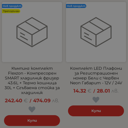
Нов продукт
Нов продукт
Препоръчан
Къмпинг комплект
Комплект LED Плафони
Flexzon - Kомпресорен
за Регистрационен
SMART хладилник фризер
номер Бели с Червен
43.6L + Термо кошница
Neon Габарит - 12V / 24V
30L + Сгъваема стойка за
14.32
€
28.01
лв.
/
хладилник
242.40
€
474.09
лв.
/
Купи
Купи