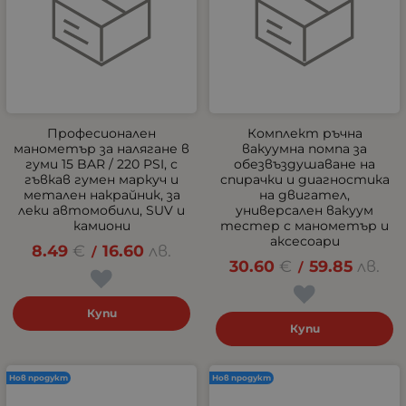
Професионален
Комплект ръчна
манометър за налягане в
вакуумна помпа за
гуми 15 BAR / 220 PSI, с
обезвъздушаване на
гъвкав гумен маркуч и
спирачки и диагностика
метален накрайник, за
на двигател,
леки автомобили, SUV и
универсален вакуум
камиони
тестер с манометър и
аксесоари
8.49
€
16.60
лв.
/
30.60
€
59.85
лв.
/
Купи
Купи
Нов продукт
Нов продукт