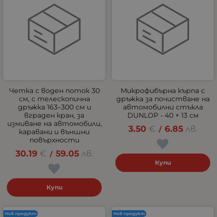
Четка с воден поток 30
Микрофибърна кърпа с
см, с телескопична
дръжка за почистване на
дръжка 163–300 см и
автомобилни стъкла
вграден кран, за
DUNLOP - 40 × 13 см
измиване на автомобили,
3.50
€
6.85
лв.
/
каравани и външни
повърхности
30.19
€
59.05
лв.
/
Купи
Купи
Нов продукт
Нов продукт