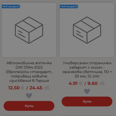
Нов продукт
Нов продукт
Автомобилна аптечка
Универсален страничен
DIN 13164-2022
габарит с мигач -
Европейски стандарт,
оранжева светлина, 110 ×
покриващ новите
30 мм, 12–24V
изисквания в Гърция
4.91
€
9.60
лв.
/
12.50
€
24.45
лв.
/
Купи
Купи