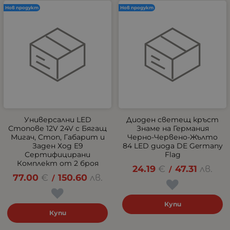
Нов продукт
Нов продукт
Универсални LED
Диоден светещ кръст
Стопове 12V 24V с Бягащ
Знаме на Германия
Мигач, Стоп, Габарит и
Черно-Червено-Жълто
Заден Ход E9
84 LED диода DE Germany
Сертифицирани
Flag
Комплект от 2 броя
24.19
€
47.31
лв.
/
77.00
€
150.60
лв.
/
Купи
Купи