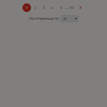
...
1
2
3
4
5
110
На страница по: