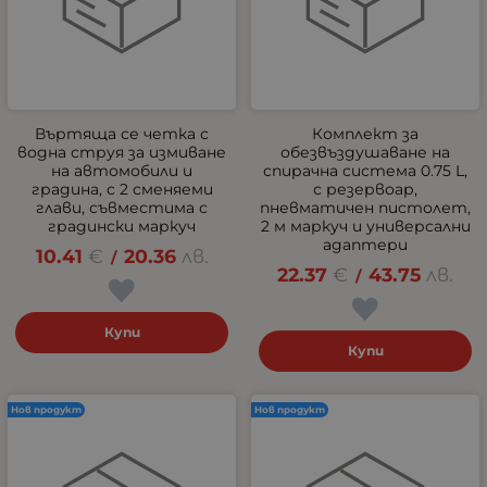
Въртяща се четка с
Комплект за
водна струя за измиване
обезвъздушаване на
на автомобили и
спирачна система 0.75 L,
градина, с 2 сменяеми
с резервоар,
глави, съвместима с
пневматичен пистолет,
градински маркуч
2 м маркуч и универсални
адаптери
10.41
€
20.36
лв.
/
22.37
€
43.75
лв.
/
Купи
Купи
Нов продукт
Нов продукт