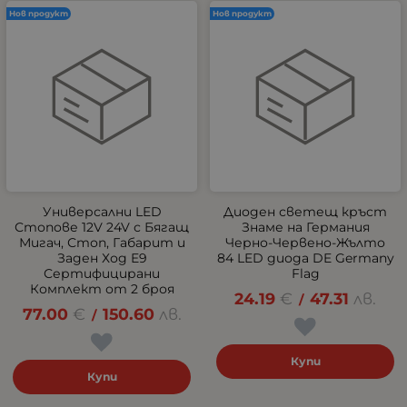
Нов продукт
Нов продукт
Универсални LED
Диоден светещ кръст
Стопове 12V 24V с Бягащ
Знаме на Германия
Мигач, Стоп, Габарит и
Черно-Червено-Жълто
Заден Ход E9
84 LED диода DE Germany
Сертифицирани
Flag
Комплект от 2 броя
24.19
€
47.31
лв.
/
77.00
€
150.60
лв.
/
Купи
Купи