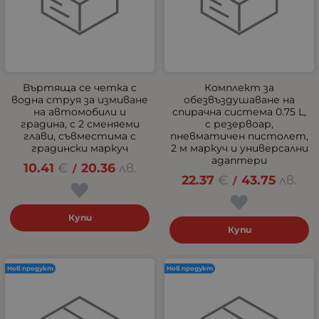
Въртяща се четка с
Комплект за
водна струя за измиване
обезвъздушаване на
на автомобили и
спирачна система 0.75 L,
градина, с 2 сменяеми
с резервоар,
глави, съвместима с
пневматичен пистолет,
градински маркуч
2 м маркуч и универсални
адаптери
10.41
€
20.36
лв.
/
22.37
€
43.75
лв.
/
Купи
Купи
Нов продукт
Нов продукт