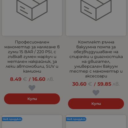
Професионален
Комплект ръчна
манометър за налягане в
вакуумна помпа за
гуми 15 BAR / 220 PSI, с
обезвъздушаване на
гъвкав гумен маркуч и
спирачки и диагностика
метален накрайник, за
на двигател,
леки автомобили, SUV и
универсален вакуум
камиони
тестер с манометър и
аксесоари
8.49
€
16.60
лв.
/
30.60
€
59.85
лв.
/
Купи
Купи
Нов продукт
Нов продукт