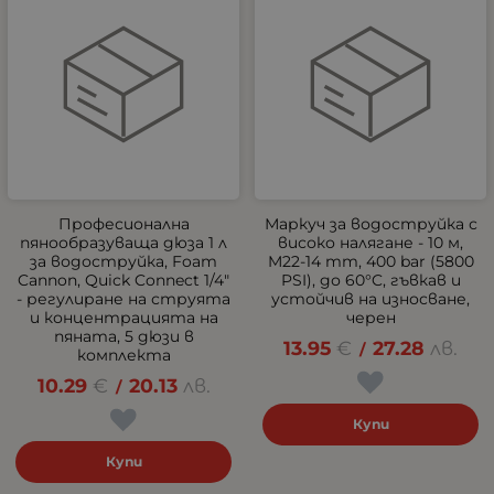
Професионална
Маркуч за водоструйка с
пянообразуваща дюза 1 л
високо налягане - 10 м,
за водоструйка, Foam
M22-14 mm, 400 bar (5800
Cannon, Quick Connect 1/4"
PSI), до 60°C, гъвкав и
- регулиране на струята
устойчив на износване,
и концентрацията на
черен
пяната, 5 дюзи в
13.95
€
27.28
лв.
/
комплекта
10.29
€
20.13
лв.
/
Купи
Купи