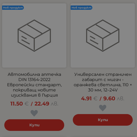
Нов продукт
Нов продукт
Автомобилна аптечка
Универсален страничен
DIN 13164-2022
габарит с мигач -
Европейски стандарт,
оранжева светлина, 110 ×
покриващ новите
30 мм, 12–24V
изисквания в Гърция
4.91
€
9.60
лв.
/
11.50
€
22.49
лв.
/
Купи
Купи