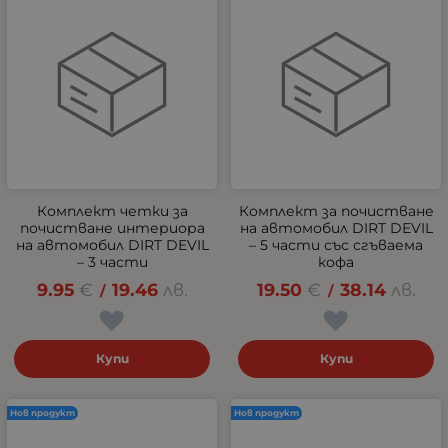
Комплект четки за
Комплект за почистване
почистване интериора
на автомобил DIRT DEVIL
на автомобил DIRT DEVIL
– 5 части със сгъваема
– 3 части
кофа
9.95
€
19.46
лв.
19.50
€
38.14
лв.
/
/
Купи
Купи
Нов продукт
Нов продукт