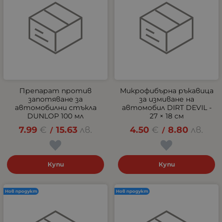
Препарат против
Микрофибърна ръкавица
запотяване за
за измиване на
автомобилни стъкла
автомобил DIRT DEVIL -
DUNLOP 100 мл
27 × 18 см
7.99
€
15.63
лв.
4.50
€
8.80
лв.
/
/
Купи
Купи
Нов продукт
Нов продукт