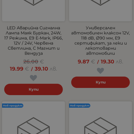
LED Аварийна Сигнална
Универсален
Лампа Маяк Буркан, 24W,
автомобилен клаксон 12V,
17 Режима, E9 E-Mark, IP66,
118 dB, Ø90 мм, E9
12V / 24V, Червена
сертификат, за леки и
Светлина, С Магнит и
лекотоварни
Вендуза
автомобили
26.00
€
9.87
€
19.30
лв.
/
19.99
€
39.10
лв.
/
Купи
Купи
Нов продукт
Нов продукт