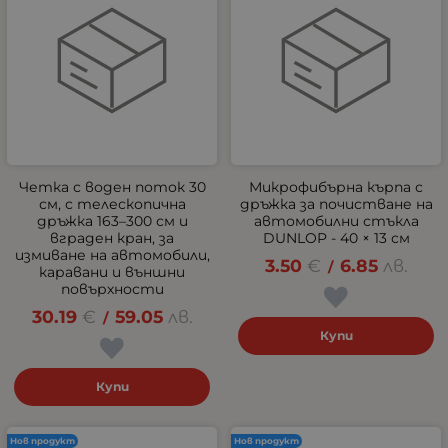
Четка с воден поток 30
Микрофибърна кърпа с
см, с телескопична
дръжка за почистване на
дръжка 163–300 см и
автомобилни стъкла
вграден кран, за
DUNLOP - 40 × 13 см
измиване на автомобили,
3.50
€
6.85
лв.
/
каравани и външни
повърхности
30.19
€
59.05
лв.
/
Купи
Купи
Нов продукт
Нов продукт