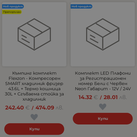
Нов продукт
Нов продукт
Препоръчан
Къмпинг комплект
Комплект LED Плафони
Flexzon - Kомпресорен
за Регистрационен
SMART хладилник фризер
номер Бели с Червен
43.6L + Термо кошница
Neon Габарит - 12V / 24V
30L + Сгъваема стойка за
14.32
€
28.01
лв.
/
хладилник
242.40
€
474.09
лв.
/
Купи
Купи