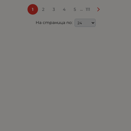
...
1
2
3
4
5
111
На страница по: