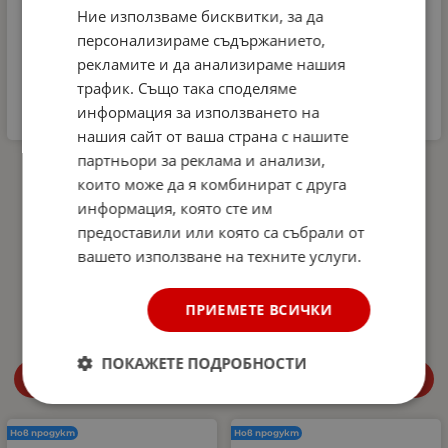
Ние използваме бисквитки, за да
персонализираме съдържанието,
рекламите и да анализираме нашия
трафик. Също така споделяме
информация за използването на
нашия сайт от ваша страна с нашите
партньори за реклама и анализи,
Автомобилна аптечка
Aлуминиеви греди за
DIN 13164-2022 +
багажник с ключалки за
които може да я комбинират с друга
светлоотразителна
Audi A3, A4 Avant, A5
информация, която сте им
жилетка и авариен
Avant, A6 Avant, Q3, Q4,
триъгълник –
Q5, Q7, Q8 с плътни
предоставили или която са събрали от
Европейски стандарт,
надлъжни релси (Flush
вашето използване на техните услуги.
покриващ новите
Rails) 120 см, до 90 кг,
изисквания в Гърция
Сребристи
27.00
€
52.81
лв.
56.34
€
110.19
лв.
ПРИЕМЕТЕ ВСИЧКИ
/
/
ПОКАЖЕТЕ ПОДРОБНОСТИ
Купи
Купи
Нов продукт
Нов продукт