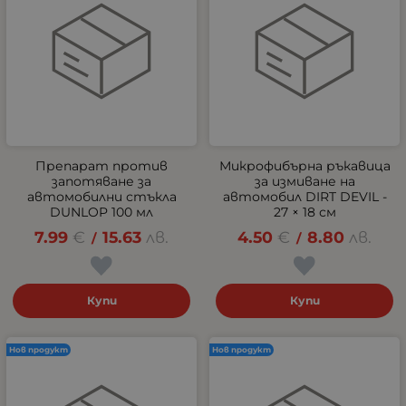
Препарат против
Микрофибърна ръкавица
запотяване за
за измиване на
автомобилни стъкла
автомобил DIRT DEVIL -
DUNLOP 100 мл
27 × 18 см
7.99
€
15.63
лв.
4.50
€
8.80
лв.
/
/
Купи
Купи
Нов продукт
Нов продукт