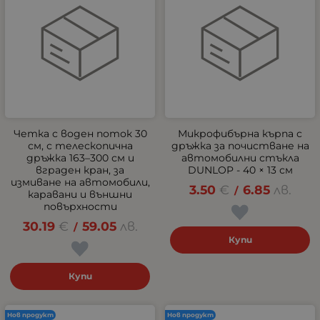
Четка с воден поток 30
Микрофибърна кърпа с
см, с телескопична
дръжка за почистване на
дръжка 163–300 см и
автомобилни стъкла
вграден кран, за
DUNLOP - 40 × 13 см
измиване на автомобили,
3.50
€
6.85
лв.
/
каравани и външни
повърхности
30.19
€
59.05
лв.
/
Купи
Купи
Нов продукт
Нов продукт