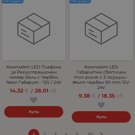
Нов продукт
Нов продукт
Комплект LED Плафони
Комплект LED
за Регистрационен
Габаритни светлини
номер Бели с Червен
тип рогче с 3 позиции -
Neon Габарит - 12V / 24V
Жълт Червен 90 mm 12V-
24V
14.32
€
28.01
лв.
/
9.38
€
18.35
лв.
/
Купи
Купи
...
1
2
3
4
5
110