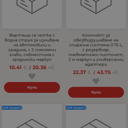
Въртяща се четка с
Комплект за
водна струя за измиване
обезвъздушаване на
на автомобили и
спирачна система 0.75 L,
градина, с 2 сменяеми
с резервоар,
глави, съвместима с
пневматичен пистолет,
градински маркуч
2 м маркуч и универсални
адаптери
10.41
€
20.36
лв.
/
22.37
€
43.75
лв.
/
Купи
Купи
Нов продукт
Нов продукт