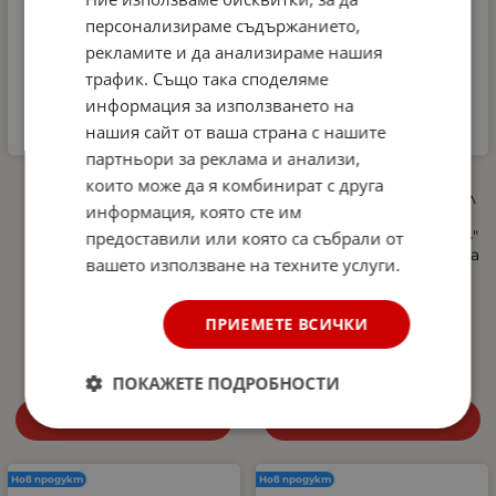
персонализираме съдържанието,
рекламите и да анализираме нашия
трафик. Също така споделяме
информация за използването на
нашия сайт от ваша страна с нашите
партньори за реклама и анализи,
Автомобилна аптечка
Професионална
които може да я комбинират с друга
DIN 13164-2022 +
пянообразуваща дюза 1 л
информация, която сте им
светлоотразителна
за водоструйка, Foam
жилетка и авариен
Cannon, Quick Connect 1/4"
предоставили или която са събрали от
триъгълник –
- регулиране на струята
вашето използване на техните услуги.
Европейски стандарт,
и концентрацията на
покриващ новите
пяната, 5 дюзи в
изисквания в Гърция
комплекта
ПРИЕМЕТЕ ВСИЧКИ
27.00
€
52.81
лв.
10.29
€
20.13
лв.
/
/
ПОКАЖЕТЕ ПОДРОБНОСТИ
Купи
Купи
Нов продукт
Нов продукт