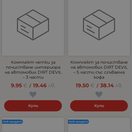
Комплект четки за
Комплект за почистване
почистване интериора
на автомобил DIRT DEVIL
на автомобил DIRT DEVIL
– 5 части със сгъваема
– 3 части
кофа
9.95
€
19.46
лв.
19.50
€
38.14
лв.
/
/
Купи
Купи
Нов продукт
Нов продукт