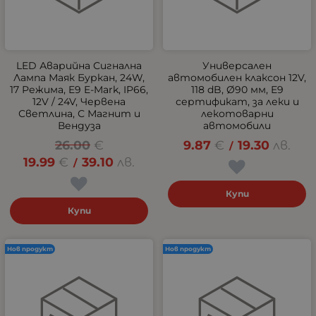
LED Аварийна Сигнална
Универсален
Лампа Маяк Буркан, 24W,
автомобилен клаксон 12V,
17 Режима, E9 E-Mark, IP66,
118 dB, Ø90 мм, E9
12V / 24V, Червена
сертификат, за леки и
Светлина, С Магнит и
лекотоварни
Вендуза
автомобили
26.00
€
9.87
€
19.30
лв.
/
19.99
€
39.10
лв.
/
Купи
Купи
Нов продукт
Нов продукт