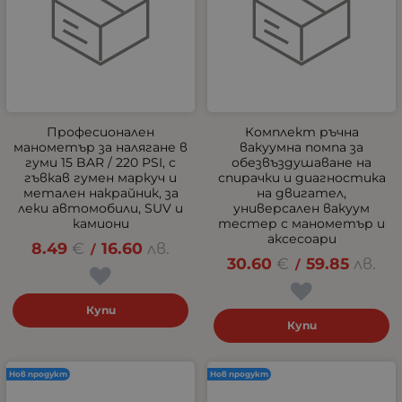
Професионален
Комплект ръчна
манометър за налягане в
вакуумна помпа за
гуми 15 BAR / 220 PSI, с
обезвъздушаване на
гъвкав гумен маркуч и
спирачки и диагностика
метален накрайник, за
на двигател,
леки автомобили, SUV и
универсален вакуум
камиони
тестер с манометър и
аксесоари
8.49
€
16.60
лв.
/
30.60
€
59.85
лв.
/
Купи
Купи
Нов продукт
Нов продукт