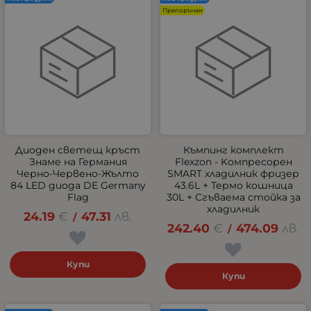
Препоръчан
Диоден светещ кръст
Къмпинг комплект
Знаме на Германия
Flexzon - Kомпресорен
Черно-Червено-Жълто
SMART хладилник фризер
84 LED диода DE Germany
43.6L + Термо кошница
Flag
30L + Сгъваема стойка за
хладилник
24.19
€
47.31
лв.
/
242.40
€
474.09
лв.
/
Купи
Купи