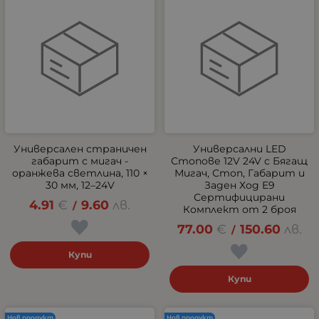
Универсален страничен
Универсални LED
габарит с мигач -
Стопове 12V 24V с Бягащ
оранжева светлина, 110 ×
Мигач, Стоп, Габарит и
30 мм, 12–24V
Заден Ход E9
Сертифицирани
4.91
€
9.60
лв.
/
Комплект от 2 броя
77.00
€
150.60
лв.
/
Купи
Купи
Нов продукт
Нов продукт