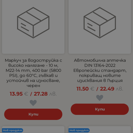
Маркуч за водоструйка с
Автомобилна аптечка
високо налягане - 10 м,
DIN 13164-2022
M22-14 mm, 400 bar (5800
Европейски стандарт,
PSI), до 60°C, гъвкав и
покриващ новите
устойчив на износване,
изисквания в Гърция
черен
11.50
€
22.49
лв.
/
13.95
€
27.28
лв.
/
Купи
Купи
Нов продукт
Нов продукт