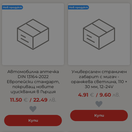
Нов продукт
Нов продукт
Автомобилна аптечка
Универсален страничен
DIN 13164-2022
габарит с мигач -
Европейски стандарт,
оранжева светлина, 110 ×
покриващ новите
30 мм, 12–24V
изисквания в Гърция
4.91
€
9.60
лв.
/
11.50
€
22.49
лв.
/
Купи
Купи