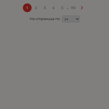
...
1
2
3
4
5
110
На страница по: