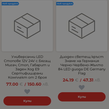
Нов продукт
Нов продукт
Универсални LED
Диоден светещ кръст
Стопове 12V 24V с Бягащ
Знаме на Германия
Мигач, Стоп, Габарит и
Черно-Червено-Жълто
Заден Ход E9
84 LED диода DE Germany
Сертифицирани
Flag
Комплект от 2 броя
24.19
€
47.31
лв.
/
77.00
€
150.60
лв.
/
Купи
Купи