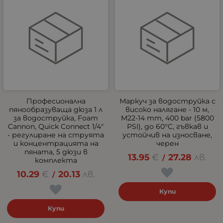
Професионална
Маркуч за водоструйка с
пянообразуваща дюза 1 л
високо налягане - 10 м,
за водоструйка, Foam
M22-14 mm, 400 bar (5800
Cannon, Quick Connect 1/4"
PSI), до 60°C, гъвкав и
- регулиране на струята
устойчив на износване,
и концентрацията на
черен
пяната, 5 дюзи в
13.95
€
27.28
лв.
/
комплекта
10.29
€
20.13
лв.
/
Купи
Купи