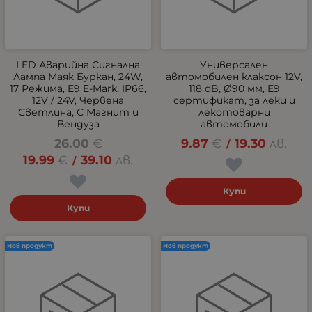
LED Аварийна Сигнална
Универсален
Лампа Маяк Буркан, 24W,
автомобилен клаксон 12V,
17 Режима, E9 E-Mark, IP66,
118 dB, Ø90 мм, E9
12V / 24V, Червена
сертификат, за леки и
Светлина, С Магнит и
лекотоварни
Вендуза
автомобили
26.00
€
9.87
€
19.30
лв.
/
19.99
€
39.10
лв.
/
Купи
Купи
Нов продукт
Нов продукт