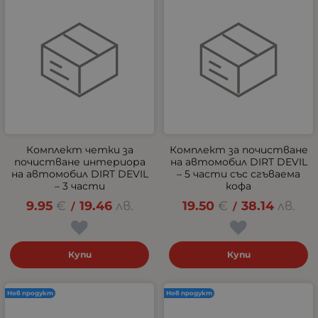
Комплект четки за
Комплект за почистване
почистване интериора
на автомобил DIRT DEVIL
на автомобил DIRT DEVIL
– 5 части със сгъваема
– 3 части
кофа
9.95
€
19.46
лв.
19.50
€
38.14
лв.
/
/
Купи
Купи
Нов продукт
Нов продукт