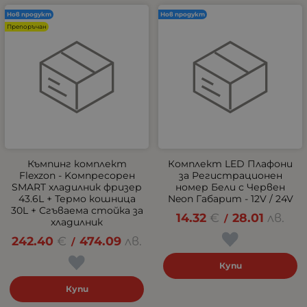
Нов продукт
Нов продукт
Препоръчан
Къмпинг комплект
Комплект LED Плафони
Flexzon - Kомпресорен
за Регистрационен
SMART хладилник фризер
номер Бели с Червен
43.6L + Термо кошница
Neon Габарит - 12V / 24V
30L + Сгъваема стойка за
14.32
€
28.01
лв.
/
хладилник
242.40
€
474.09
лв.
/
Купи
Купи