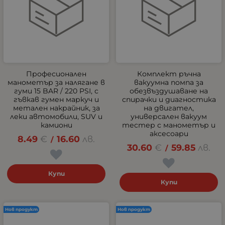
Професионален
Комплект ръчна
манометър за налягане в
вакуумна помпа за
гуми 15 BAR / 220 PSI, с
обезвъздушаване на
гъвкав гумен маркуч и
спирачки и диагностика
метален накрайник, за
на двигател,
леки автомобили, SUV и
универсален вакуум
камиони
тестер с манометър и
аксесоари
8.49
€
16.60
лв.
/
30.60
€
59.85
лв.
/
Купи
Купи
Нов продукт
Нов продукт