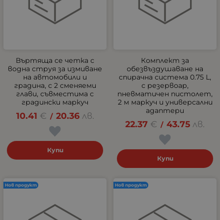
Въртяща се четка с
Комплект за
водна струя за измиване
обезвъздушаване на
на автомобили и
спирачна система 0.75 L,
градина, с 2 сменяеми
с резервоар,
глави, съвместима с
пневматичен пистолет,
градински маркуч
2 м маркуч и универсални
адаптери
10.41
€
20.36
лв.
/
22.37
€
43.75
лв.
/
Купи
Купи
Нов продукт
Нов продукт