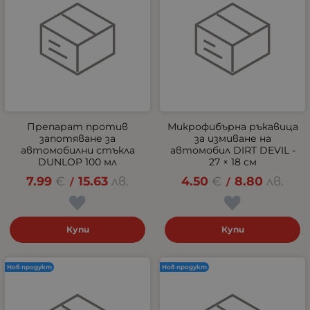
Препарат против
Микрофибърна ръкавица
запотяване за
за измиване на
автомобилни стъкла
автомобил DIRT DEVIL -
DUNLOP 100 мл
27 × 18 см
7.99
€
15.63
лв.
4.50
€
8.80
лв.
/
/
Купи
Купи
Нов продукт
Нов продукт