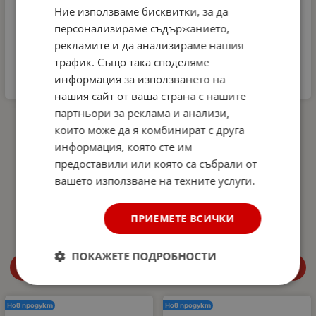
Ние използваме бисквитки, за да
персонализираме съдържанието,
рекламите и да анализираме нашия
трафик. Също така споделяме
информация за използването на
нашия сайт от ваша страна с нашите
партньори за реклама и анализи,
Автомобилна аптечка
Aлуминиеви греди за
DIN 13164-2022 +
багажник с ключалки за
които може да я комбинират с друга
светлоотразителна
Audi A3, A4 Avant, A5
информация, която сте им
жилетка и авариен
Avant, A6 Avant, Q3, Q4,
триъгълник –
Q5, Q7, Q8 с плътни
предоставили или която са събрали от
Европейски стандарт,
надлъжни релси (Flush
вашето използване на техните услуги.
покриващ новите
Rails) 120 см, до 90 кг,
изисквания в Гърция
Сребристи
27.00
€
52.81
лв.
56.34
€
110.19
лв.
ПРИЕМЕТЕ ВСИЧКИ
/
/
ПОКАЖЕТЕ ПОДРОБНОСТИ
Купи
Купи
Нов продукт
Нов продукт