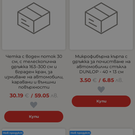
Четка с воден поток 30
Микрофибърна кърпа с
см, с телескопична
дръжка за почистване на
дръжка 163–300 см и
автомобилни стъкла
вграден кран, за
DUNLOP - 40 × 13 см
измиване на автомобили,
3.50
€
6.85
лв.
/
каравани и външни
повърхности
30.19
€
59.05
лв.
/
Купи
Купи
Нов продукт
Нов продукт