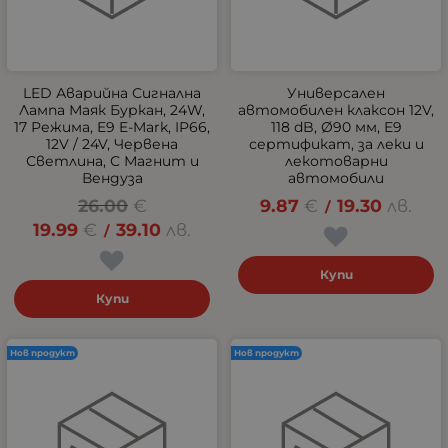
LED Аварийна Сигнална
Универсален
Лампа Маяк Буркан, 24W,
автомобилен клаксон 12V,
17 Режима, E9 E-Mark, IP66,
118 dB, Ø90 мм, E9
12V / 24V, Червена
сертификат, за леки и
Светлина, С Магнит и
лекотоварни
Вендуза
автомобили
26.00
€
9.87
€
19.30
лв.
/
19.99
€
39.10
лв.
/
Купи
Купи
Нов продукт
Нов продукт