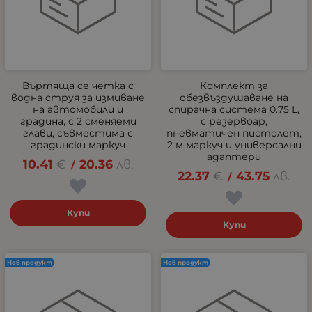
Въртяща се четка с
Комплект за
водна струя за измиване
обезвъздушаване на
на автомобили и
спирачна система 0.75 L,
градина, с 2 сменяеми
с резервоар,
глави, съвместима с
пневматичен пистолет,
градински маркуч
2 м маркуч и универсални
адаптери
10.41
€
20.36
лв.
/
22.37
€
43.75
лв.
/
Купи
Купи
Нов продукт
Нов продукт