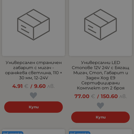
Универсален страничен
Универсални LED
габарит с мигач -
Стопове 12V 24V с Бягащ
оранжева светлина, 110 ×
Мигач, Стоп, Габарит и
30 мм, 12–24V
Заден Ход E9
Сертифицирани
4.91
€
9.60
лв.
/
Комплект от 2 броя
77.00
€
150.60
лв.
/
Купи
Купи
Нов продукт
Нов продукт