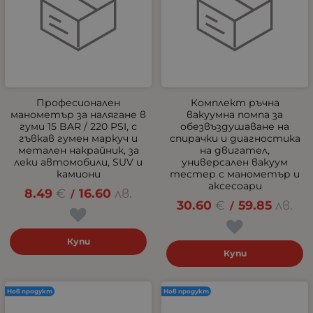
Професионален
Комплект ръчна
манометър за налягане в
вакуумна помпа за
гуми 15 BAR / 220 PSI, с
обезвъздушаване на
гъвкав гумен маркуч и
спирачки и диагностика
метален накрайник, за
на двигател,
леки автомобили, SUV и
универсален вакуум
камиони
тестер с манометър и
аксесоари
8.49
€
16.60
лв.
/
30.60
€
59.85
лв.
/
Купи
Купи
Нов продукт
Нов продукт