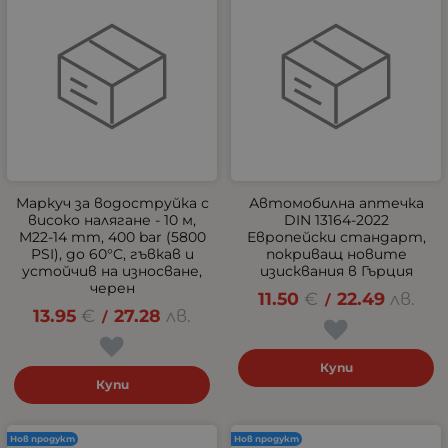
Маркуч за водоструйка с
Автомобилна аптечка
високо налягане - 10 м,
DIN 13164-2022
M22-14 mm, 400 bar (5800
Европейски стандарт,
PSI), до 60°C, гъвкав и
покриващ новите
устойчив на износване,
изисквания в Гърция
черен
11.50
€
22.49
лв.
/
13.95
€
27.28
лв.
/
Купи
Купи
Нов продукт
Нов продукт