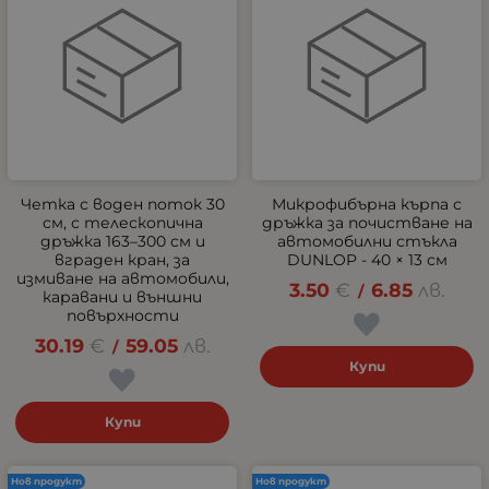
Четка с воден поток 30
Микрофибърна кърпа с
см, с телескопична
дръжка за почистване на
дръжка 163–300 см и
автомобилни стъкла
вграден кран, за
DUNLOP - 40 × 13 см
измиване на автомобили,
3.50
€
6.85
лв.
/
каравани и външни
повърхности
30.19
€
59.05
лв.
/
Купи
Купи
Нов продукт
Нов продукт