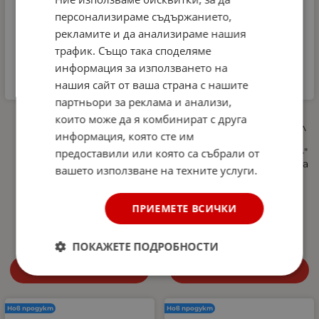
персонализираме съдържанието,
рекламите и да анализираме нашия
трафик. Също така споделяме
информация за използването на
нашия сайт от ваша страна с нашите
партньори за реклама и анализи,
Автомобилна аптечка
Професионална
които може да я комбинират с друга
DIN 13164-2022 +
пянообразуваща дюза 1 л
информация, която сте им
светлоотразителна
за водоструйка, Foam
жилетка и авариен
Cannon, Quick Connect 1/4"
предоставили или която са събрали от
триъгълник –
- регулиране на струята
вашето използване на техните услуги.
Европейски стандарт,
и концентрацията на
покриващ новите
пяната, 5 дюзи в
изисквания в Гърция
комплекта
ПРИЕМЕТЕ ВСИЧКИ
27.00
€
52.81
лв.
10.29
€
20.13
лв.
/
/
ПОКАЖЕТЕ ПОДРОБНОСТИ
Купи
Купи
Нов продукт
Нов продукт