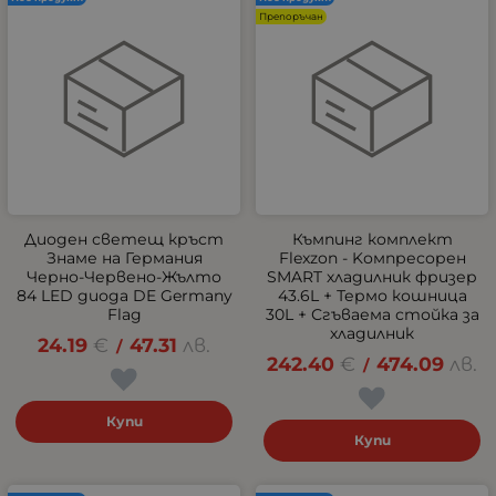
Препоръчан
Диоден светещ кръст
Къмпинг комплект
Знаме на Германия
Flexzon - Kомпресорен
Черно-Червено-Жълто
SMART хладилник фризер
84 LED диода DE Germany
43.6L + Термо кошница
Flag
30L + Сгъваема стойка за
хладилник
24.19
€
47.31
лв.
/
242.40
€
474.09
лв.
/
Купи
Купи