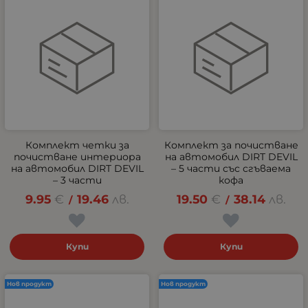
Комплект четки за
Комплект за почистване
почистване интериора
на автомобил DIRT DEVIL
на автомобил DIRT DEVIL
– 5 части със сгъваема
– 3 части
кофа
9.95
€
19.46
лв.
19.50
€
38.14
лв.
/
/
Купи
Купи
Нов продукт
Нов продукт