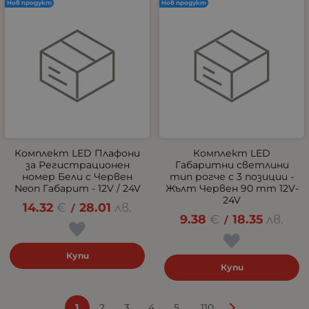
Нов продукт
Нов продукт
Комплект LED Плафони
Комплект LED
за Регистрационен
Габаритни светлини
номер Бели с Червен
тип рогче с 3 позиции -
Neon Габарит - 12V / 24V
Жълт Червен 90 mm 12V-
24V
14.32
€
28.01
лв.
/
9.38
€
18.35
лв.
/
Купи
Купи
...
1
2
3
4
5
110