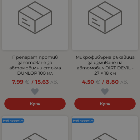
Препарат против
Микрофибърна ръкавица
запотяване за
за измиване на
автомобилни стъкла
автомобил DIRT DEVIL -
DUNLOP 100 мл
27 × 18 см
7.99
€
15.63
лв.
4.50
€
8.80
лв.
/
/
Купи
Купи
Нов продукт
Нов продукт