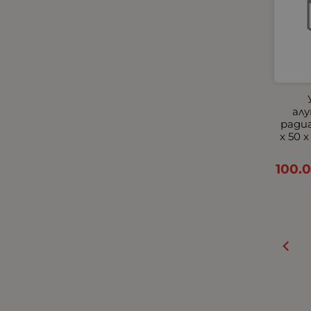
Универсални Накрайници
Хладилници, хладилни
кутии и чанти
Централно заключване и
аларми
Черни
ал
Всички Универсални
радиа
Външни фарове с мигачи
x 50 x
Тънки Едноредови
100.
Универсални Стелки
Универсални Халогени
Универсални
Подлакътници
Халогени за Камиони
Подлакътници по Модели
за Леки Автомобили по
Модели
Прави LED барове