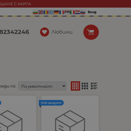
АЩАНЕ С КАРТА
Вход
82342246
Любими
реди по:
Нов продукт