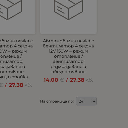
билна печка с
Автомобилна печка с
атор 4 сезона
вентилатор 4 сезона
50W – режим
12V 150W – режим
опление /
отопление /
нтилатор,
вентилатор,
разяване и
размразяване и
зпотяване,
обезпотяване
яща стойка
14.00
€
27.38
лв.
/
€
27.38
лв.
/
На страница по: