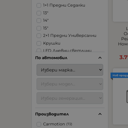
1+1 Предни Седалки
13"
14"
15"
О
2+1 Предни Универсални
Ре
Kрушки
Номе
LED Дневни светлини
3.
По автомобил
LED Ленти
LED Стопове
LED Фарове | Халогени |
Нов прод
Задна светлина
LED Халогени
USB
Аксесоари за ремаркета
Аксесоари за
Производител
тротинетки
Блицове
Carmotion
(72)