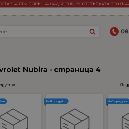
СТАВКА ПРИ ПОРЪЧКА НАД 60 EUR , 2% ОТСТЪПКАТА ПРИ ПЛ
08
vrolet Nubira - страница 4
родукта
Под
укт
Нов продукт
Нов продукт