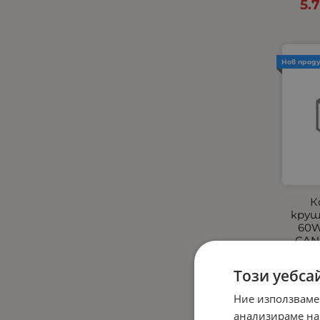
5.
Комплекти
Компресори
КОПЧЕТА ЗА ЕЛ.СТЪКЛА И
Нов прод
ОГЛЕДАЛА
Къмпинг и градина
Габарити - Маркери
Маркучи и съединиения
Огледала
Окабеляване за светлини
Окабеляване и Бутони
Парктроник
К
круш
Пневматични
60W
Подглавници
CAN
Подгряващи подложки
26.
Този уебса
Подлакътници
Покривала за автомобили
Ние използваме
Помпи
анализираме на