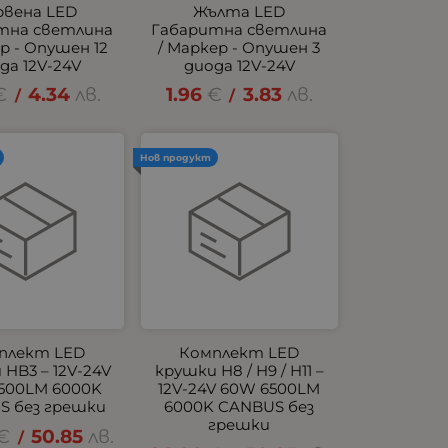
рвена LED
Жълта LED
тна светлина
Габаритна светлина
ер - Опушен 12
/ Маркер - Опушен 3
да 12V-24V
диода 12V-24V
€
4.34
лв.
1.96
€
3.83
лв.
/
/
Нов продукт
плект LED
Комплект LED
HB3 – 12V-24V
крушки H8 / H9 / H11 –
500LM 6000K
12V-24V 60W 6500LM
S без грешки
6000K CANBUS без
грешки
€
50.85
лв.
/