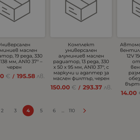
Универсален
Комплект
Автомо
уминиев маслен
универсален
вентил
тор, 19 реда, 330
алуминиев маслен
12V 1
 138 мм, AN10 37° –
радиатор, 13 реда, 330
от
черен
x 50 x 95 мм, AN10 37°, с
ве
маркучи и адаптер за
разм
00
€
195.58
лв.
/
маслен филтър, черен
обе
върт
150.00
€
293.37
лв.
/
14.00
2
3
4
5
6
110
...