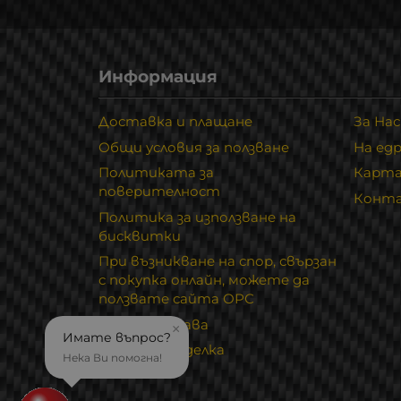
Информация
Доставка и плащане
За Нас
Общи условия за ползване
На ед
Политиката за
Карта
поверителност
Конт
Политика за използване на
бисквитки
При възникване на спор, свързан
с покупка онлайн, можете да
ползвате сайта ОРС
Вашите права
×
Имате въпрос?
Отказ от сделка
Нека Ви помогна!