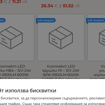
73
€
11.21
лв.
/
26.34
€
51.52
лв.
/
укт
Нов продукт
Нов продукт
омплект LED
Комплект LED
К
ки HB4 – 12V-24V
крушки H1 – 12V-24V
ун
 6500LM 6000K
60W 6500LM 6000K
алуми
BUS без грешки
CANBUS без грешки
радиато
x 50 x 11
00
€
50.85
лв.
26.00
€
50.85
лв.
/
/
маркучи
йт използва бисквитки
маслен 
 бисквитки, за да персонализираме съдържанието, рекламит
170.00
шия трафик. Също така споделяме информация за използва