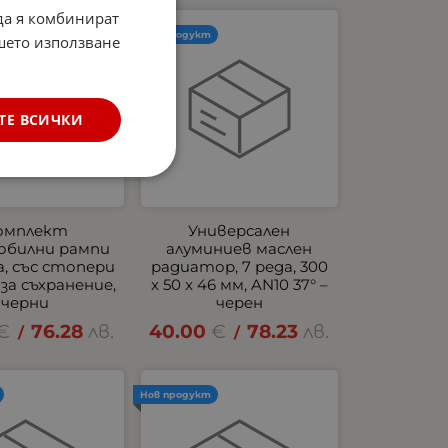
 да я комбинират
Нов продукт
ашето използване
ТЕ ВСИЧКИ
омплект
Универсален
обилни рампи
алуминиев маслен
а, със стопери
радиатор, 7 реда, 300
 за съхранение,
x 50 x 46 мм, AN10 37° –
черни
черен
€
76.28
лв.
40.00
€
78.23
лв.
/
/
Нов продукт