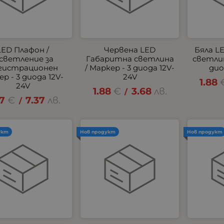
LED Плафон /
Червена LED
Бяла L
светление за
Габаритна светлина
светлин
гистрационен
/ Маркер - 3 диода 12V-
дио
р - 3 диода 12V-
24V
1.88
24V
1.88
€
3.68
лв.
/
77
€
7.37
лв.
/
укт
Нов продукт
Нов продукт