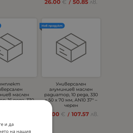
26.00
€
50.85
лв.
/
Нов продукт
омплект
Универсален
иверсален
алуминиев маслен
ниев маслен
радиатор, 10 реда, 330
р, 16 реда, 330
x 50 x 70 мм, AN10 37° –
5 мм, AN10 37°, с
черен
 и адаптер за
55.00
€
107.57
лв.
/
филтър, черен
е и да
€
332.49
лв.
/
нето на нашия