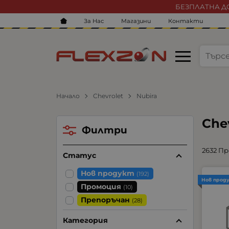
БЕЗПЛАТНА ДО
За Нас
Магазини
Контакти
Начало
Chevrolet
Nubira
Che
Филтри
2632 П
Статус
Нов продукт
(192)
Нов прод
Промоция
(10)
Препоръчан
(28)
Категория