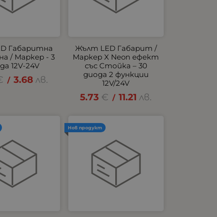
ED Габаритна
Жълт LED Габарит /
а / Маркер - 3
Маркер X Neon ефект
да 12V-24V
със Стойка – 30
диода 2 функции
€
3.68
лв.
/
12V/24V
5.73
€
11.21
лв.
/
Нов продукт