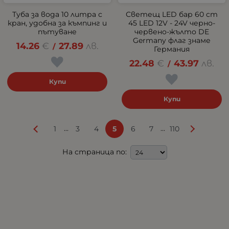
Туба за вода 10 литра с
Светещ LED бар 60 cm
кран, удобна за къмпинг и
45 LED 12V - 24V черно-
пътуване
червено-жълто DE
Germany флаг знаме
14.26
€
27.89
лв.
/
Германия
22.48
€
43.97
лв.
/
Купи
Купи
...
...
1
3
4
5
6
7
110
На страница по: