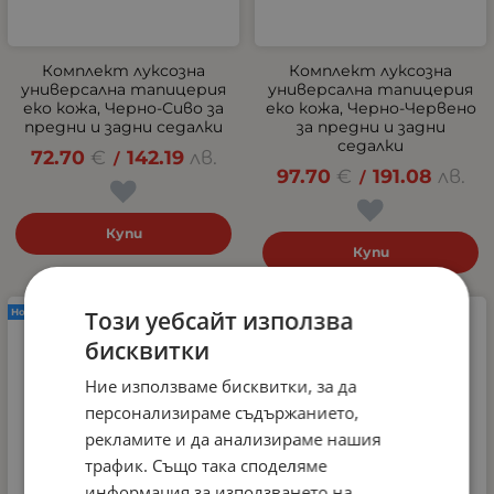
Комплект луксозна
Комплект луксозна
универсална тапицерия
универсална тапицерия
еко кожа, Черно-Сиво за
еко кожа, Черно-Червено
предни и задни седалки
за предни и задни
седалки
72.70
€
142.19
лв.
/
97.70
€
191.08
лв.
/
Купи
Купи
Този уебсайт използва
Нов продукт
Нов продукт
бисквитки
Ние използваме бисквитки, за да
персонализираме съдържанието,
рекламите и да анализираме нашия
трафик. Също така споделяме
информация за използването на