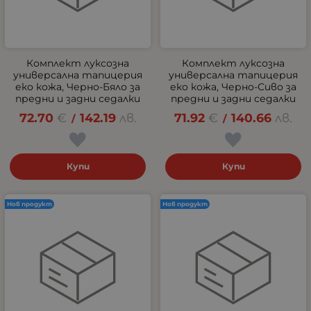
Комплект луксозна
Комплект луксозна
универсална тапицерия
универсална тапицерия
еко кожа, Черно-Бяло за
еко кожа, Черно-Сиво за
предни и задни седалки
предни и задни седалки
72.70
€
142.19
лв.
71.92
€
140.66
лв.
/
/
Купи
Купи
Нов продукт
Нов продукт