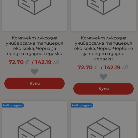
Комплект луксозна
Комплект луксозна
универсална тапицерия
универсална тапицерия
еко кожа, Черна за
еко кожа, Черно-Червено
предни и задни седалки
за предни и задни
седалки
72.70
€
142.19
лв.
/
72.70
€
142.19
лв.
/
Купи
Купи
Нов продукт
Нов продукт