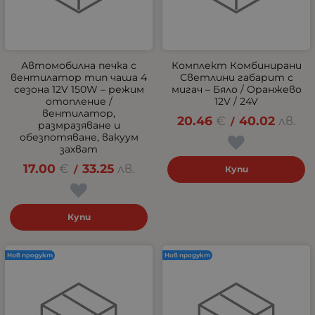
Автомобилна печка с
Комплект Комбинирани
вентилатор тип чаша 4
Светлини габарит с
сезона 12V 150W – режим
мигач – Бяло / Оранжево
отопление /
12V / 24V
вентилатор,
20.46
€
40.02
лв.
/
размразяване и
обезпотяване, вакуум
захват
17.00
€
33.25
лв.
/
Купи
Купи
Нов продукт
Нов продукт