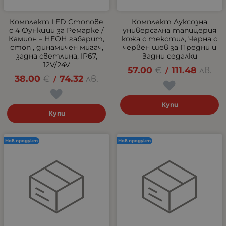
Комплект LED Стопове
Комплект Луксозна
с 4 Функции за Ремарке /
универсална тапицерия
Камион – НЕОН габарит,
кожа с текстил, Черна с
стоп , динамичен мигач,
червен шев за Предни и
задна светлина, IP67,
Задни седалки
12V/24V
57.00
€
111.48
лв.
/
38.00
€
74.32
лв.
/
Купи
Купи
Нов продукт
Нов продукт