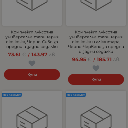
Комплект луксозна
Комплект луксозна
универсална тапицерия
универсална тапицерия
еко кожа, Черно-Сиво за
еко кожа и алкантара,
предни и задни седалки
Черно-Червено за предни
и задни седалки
73.61
€
143.97
лв.
/
94.95
€
185.71
лв.
/
Купи
Купи
Нов продукт
Нов продукт