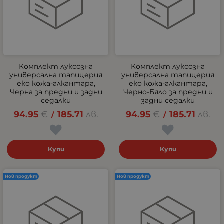
Комплект луксозна
Комплект луксозна
универсална тапицерия
универсална тапицерия
еко кожа-алкантара,
еко кожа-алкантара,
Черна за предни и задни
Черно-Бяло за предни и
седалки
задни седалки
94.95
€
185.71
лв.
94.95
€
185.71
лв.
/
/
Купи
Купи
Нов продукт
Нов продукт