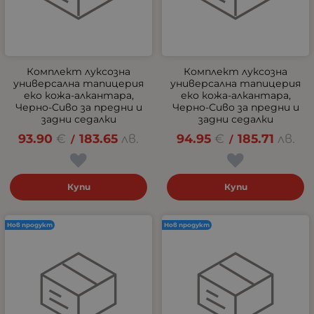
Комплект луксозна
Комплект луксозна
универсална тапицерия
универсална тапицерия
еко кожа-алкантара,
еко кожа-алкантара,
Черно-Сиво за предни и
Черно-Сиво за предни и
задни седалки
задни седалки
93.90
€
183.65
лв.
94.95
€
185.71
лв.
/
/
Купи
Купи
Нов продукт
Нов продукт