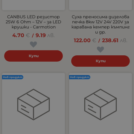
CANBUS LED резистор
Суха преносима дизелова
25W 6 Ohm – 12V – за LED
печка 8kw 12V 24V 220V за
крушки - Carmotion
каравана кемпер къмпинг
и др.
4.70
€
9.19
лв.
/
122.00
€
238.61
лв.
/
Купи
Купи
Нов продукт
Нов продукт