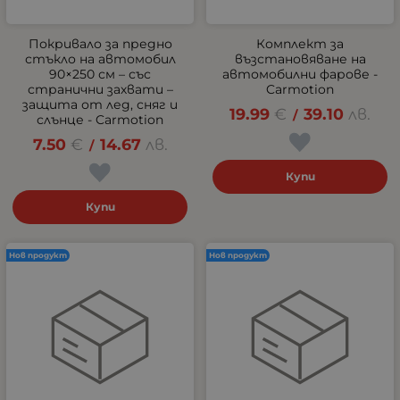
Покривало за предно
Комплект за
стъкло на автомобил
възстановяване на
90×250 см – със
автомобилни фарове -
странични захвати –
Carmotion
защита от лед, сняг и
19.99
€
39.10
лв.
/
слънце - Carmotion
7.50
€
14.67
лв.
/
Купи
Купи
Нов продукт
Нов продукт